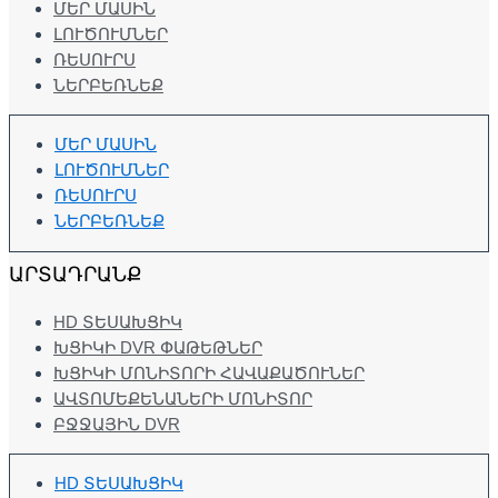
ՄԵՐ ՄԱՍԻՆ
ԼՈՒԾՈՒՄՆԵՐ
ՌԵՍՈՒՐՍ
ՆԵՐԲԵՌՆԵՔ
ՄԵՐ ՄԱՍԻՆ
ԼՈՒԾՈՒՄՆԵՐ
ՌԵՍՈՒՐՍ
ՆԵՐԲԵՌՆԵՔ
ԱՐՏԱԴՐԱՆՔ
HD ՏԵՍԱԽՑԻԿ
ԽՑԻԿԻ DVR ՓԱԹԵԹՆԵՐ
ԽՑԻԿԻ ՄՈՆԻՏՈՐԻ ՀԱՎԱՔԱԾՈՒՆԵՐ
ԱՎՏՈՄԵՔԵՆԱՆԵՐԻ ՄՈՆԻՏՈՐ
ԲՋՋԱՅԻՆ DVR
HD ՏԵՍԱԽՑԻԿ