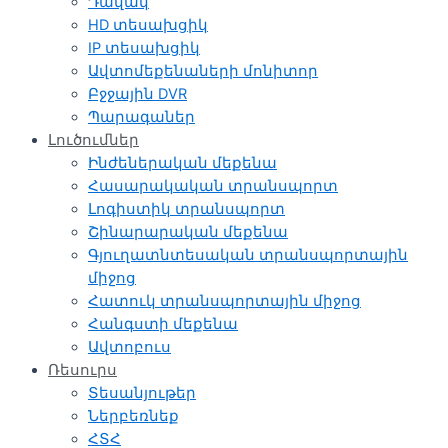
Դավակ
HD տեսախցիկ
IP տեսախցիկ
Ավտոմեքենաների մոնիտոր
Բջջային DVR
Պարագաներ
Լուծումներ
Ինժեներական մեքենա
Հասարակական տրանսպորտ
Լոգիստիկ տրանսպորտ
Շինարարական մեքենա
Գյուղատնտեսական տրանսպորտային
միջոց
Հատուկ տրանսպորտային միջոց
Հանգստի մեքենա
Ավտոբուս
Ռեսուրս
Տեսանյութեր
Ներբեռնեք
ՀՏՀ