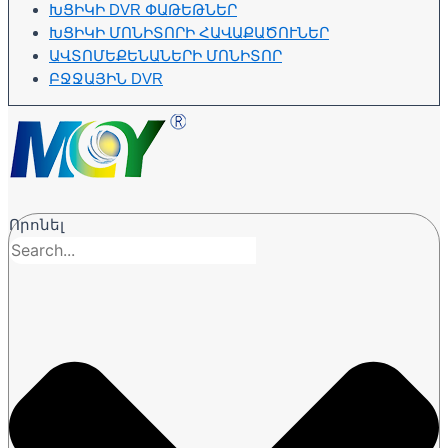
ԽՑԻԿԻ DVR ՓԱԹԵԹՆԵՐ
ԽՑԻԿԻ ՄՈՆԻՏՈՐԻ ՀԱՎԱՔԱԾՈՒՆԵՐ
ԱՎՏՈՄԵՔԵՆԱՆԵՐԻ ՄՈՆԻՏՈՐ
ԲՋՋԱՅԻՆ DVR
Որոնել