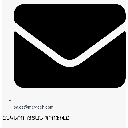
sales@mcytech.com
ԸՆԿԵՐՈՒԹՅԱՆ ՊՐՈՖԻԼԸ