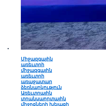
Միջազգային
առեւտրի
միջազգային
առեւտրի
առաջատար
ձեռնարկություն
Առեւտրային
տրանսպորտային
միջոցների խելացի