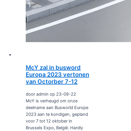
McY zal in busword
Europa 2023 vertonen
van Octorber 7-12
door admin op 23-09-22
McY is verheugd om onze
deelname aan Busworld Europe
2023 aan te kondigen, gepland
voor 7 tot 12 oktober in
Brussels Expo, België. Hardly