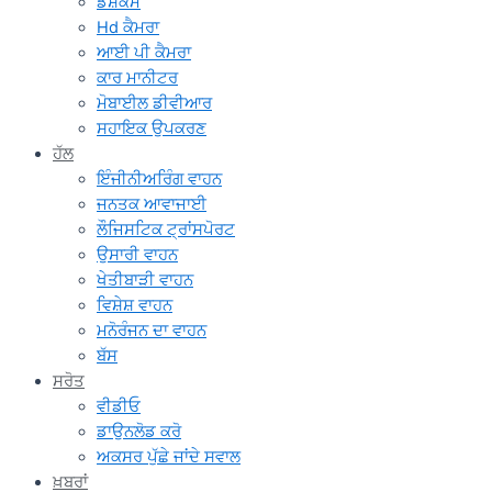
ਡੈਸ਼ਕੈਮ
Hd ਕੈਮਰਾ
ਆਈ ਪੀ ਕੈਮਰਾ
ਕਾਰ ਮਾਨੀਟਰ
ਮੋਬਾਈਲ ਡੀਵੀਆਰ
ਸਹਾਇਕ ਉਪਕਰਣ
ਹੱਲ
ਇੰਜੀਨੀਅਰਿੰਗ ਵਾਹਨ
ਜਨਤਕ ਆਵਾਜਾਈ
ਲੌਜਿਸਟਿਕ ਟ੍ਰਾਂਸਪੋਰਟ
ਉਸਾਰੀ ਵਾਹਨ
ਖੇਤੀਬਾੜੀ ਵਾਹਨ
ਵਿਸ਼ੇਸ਼ ਵਾਹਨ
ਮਨੋਰੰਜਨ ਦਾ ਵਾਹਨ
ਬੱਸ
ਸਰੋਤ
ਵੀਡੀਓ
ਡਾਉਨਲੋਡ ਕਰੋ
ਅਕਸਰ ਪੁੱਛੇ ਜਾਂਦੇ ਸਵਾਲ
ਖ਼ਬਰਾਂ