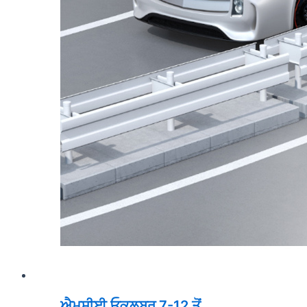
ਐਮਸੀਈ ਓਕਲਬਰ 7-12 ਤੋਂ