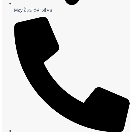
Mcy ਟੈਕਨਾਲੋਜੀ ਸੀਮਤ