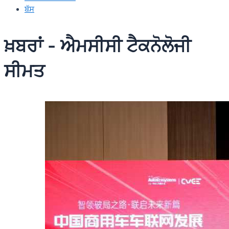
ਬੱਸ
ਖ਼ਬਰਾਂ - ਐਮਸੀਸੀ ਟੈਕਨੋਲੋਜੀ
ਸੀਮਤ