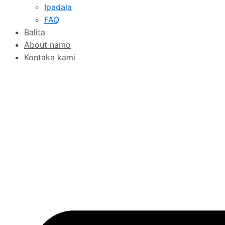
Ipadala
FAQ
Balita
About namo
Kontaka kami