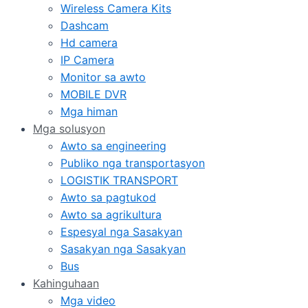
Wireless Camera Kits
Dashcam
Hd camera
IP Camera
Monitor sa awto
MOBILE DVR
Mga himan
Mga solusyon
Awto sa engineering
Publiko nga transportasyon
LOGISTIK TRANSPORT
Awto sa pagtukod
Awto sa agrikultura
Espesyal nga Sasakyan
Sasakyan nga Sasakyan
Bus
Kahinguhaan
Mga video