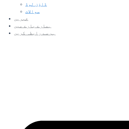
ڈاؤن لوڈ
سوالات
خبریں
ہمارے بارے میں
ہم سے رابطہ کریں