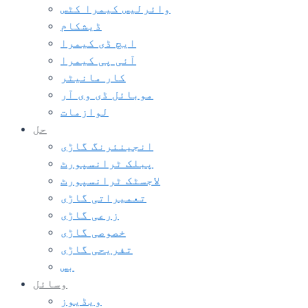
وائرلیس کیمرا کٹس
ڈیشکام
ایچ ڈی کیمرا
آئی پی کیمرا
کار مانیٹر
موبائل ڈی وی آر
لوازمات
حل
انجینئرنگ گاڑی
پبلک ٹرانسپورٹ
لاجسٹک ٹرانسپورٹ
تعمیراتی گاڑی
زرعی گاڑی
خصوصی گاڑی
تفریحی گاڑی
بس
وسائل
ویڈیوز