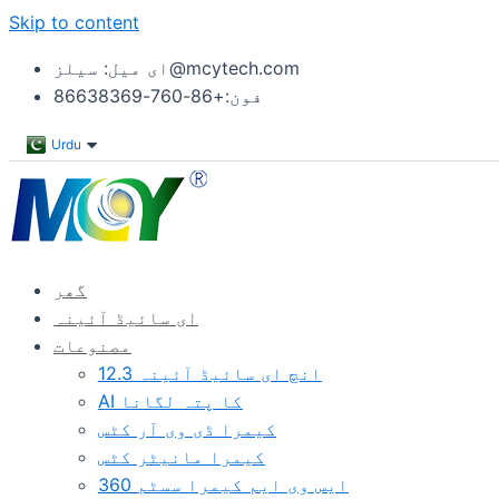
Skip to content
ای میل: سیلز@mcytech.com
فون:+86-760-86638369
Urdu
گھر
ای سائیڈ آئینہ
مصنوعات
12.3 انچ ای سائیڈ آئینہ
AI کا پتہ لگانا
کیمرا ڈی وی آر کٹس
کیمرا مانیٹر کٹس
360 ایس وی ایم کیمرا سسٹم