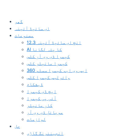
گھر
ای سائیڈ آئینہ
مصنوعات
12.3 انچ ای سائیڈ آئینہ
AI کا پتہ لگانا
کیمرا ڈی وی آر کٹس
کیمرا مانیٹر کٹس
360 ایس وی ایم کیمرا سسٹم
وائرلیس کیمرا کٹس
ڈیشکام
ایچ ڈی کیمرا
آئی پی کیمرا
کار مانیٹر
موبائل ڈی وی آر
لوازمات
حل
انجینئرنگ گاڑی