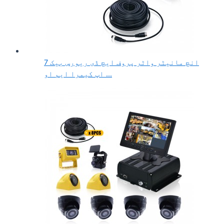
7 انچ مانیٹر واٹر پروف ایچ ڈی ریورس بیک
اپ کیمرا ایم او ...