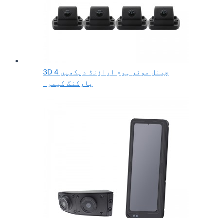
3D 4 چینل موٹر ہوم اراؤنڈ دیکھیں
پارکنگ کیمرا