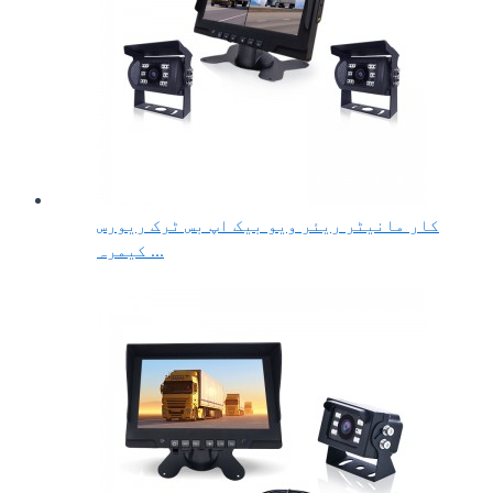
کار مانیٹر ریئر ویو بیک اپ بس ٹرک ریورس
کیمرہ ...