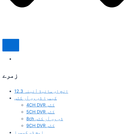
زمرے
12.3 انچ ای سائیڈ آئینہ
کیمرا ڈی وی آر کٹس
4CH DVR کٹس
5CH DVR کٹس
8ch ڈی وی آر کٹس
9CH DVR کٹس
ایچ ڈی کیمرا