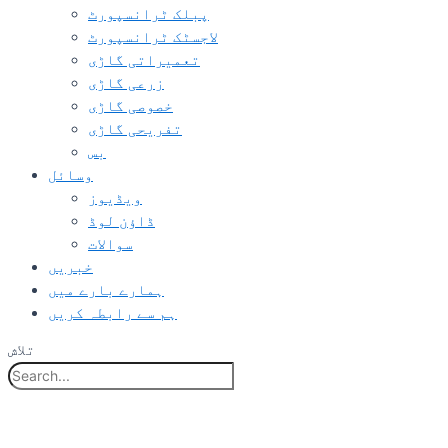
پبلک ٹرانسپورٹ
لاجسٹک ٹرانسپورٹ
تعمیراتی گاڑی
زرعی گاڑی
خصوصی گاڑی
تفریحی گاڑی
بس
وسائل
ویڈیوز
ڈاؤن لوڈ
سوالات
خبریں
ہمارے بارے میں
ہم سے رابطہ کریں
تلاش