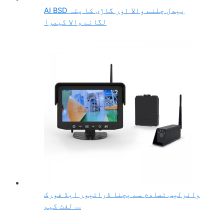
AI BSD پیدل چلنے والا اور گاڑی کا پتہ
لگانے والا کیمرا
وائرلیس تصادم سے بچنا ڈرائیور ایڈ فورک
لفٹ کیم ...