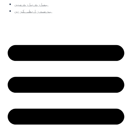
ہمارے بارے میں
ہم سے رابطہ کریں