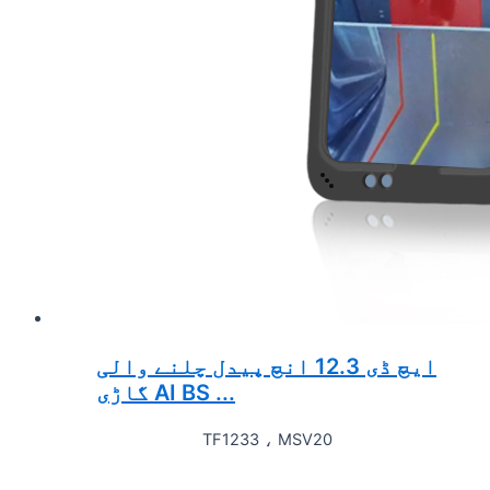
ایچ ڈی 12.3 انچ پیدل چلنے والی
گاڑی AI BS ...
TF1233 ، MSV20