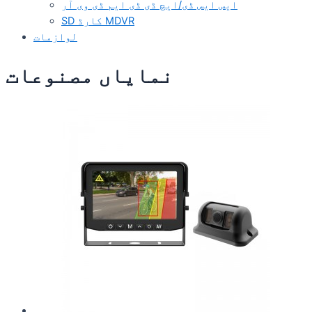
ایس ایس ڈی/ایچ ڈی ڈی ایم ڈی وی آر
SD کارڈ MDVR
لوازمات
نمایاں مصنوعات