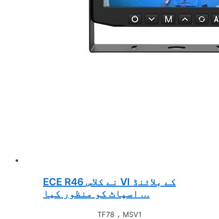
ECE R46 نے کلاس VI کے بلائنڈ
اسپاٹ کو منظور کیا ...
TF78 ، MSV1