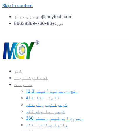
Skip to content
ای میل: سیلز@mcytech.com
فون:+86-760-86638369
گھر
ای سائیڈ آئینہ
مصنوعات
12.3 انچ ای سائیڈ آئینہ
AI کا پتہ لگانا
کیمرا ڈی وی آر کٹس
کیمرا مانیٹر کٹس
360 ایس وی ایم کیمرا سسٹم
وائرلیس کیمرا کٹس