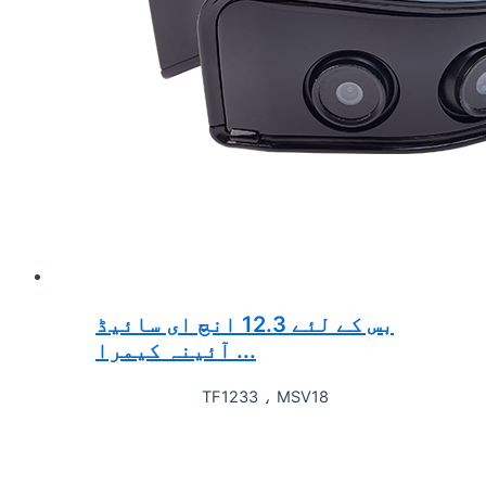
بس کے لئے 12.3 انچ ای سائیڈ
آئینہ کیمرا ...
TF1233 ، MSV18