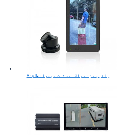
A-pillar بائیں مڑنے والا اسسٹنٹ کیمرا