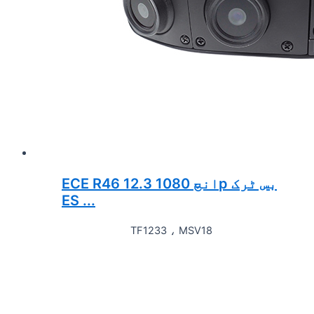
ECE R46 12.3 انچ 1080p بس ٹرک
ES ...
TF1233 ، MSV18