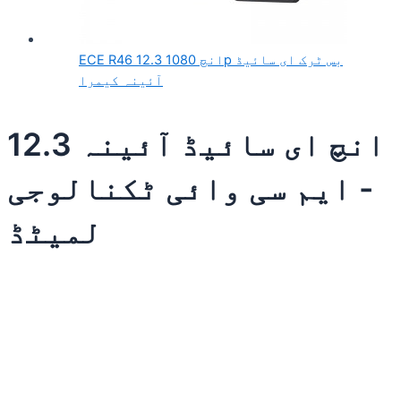
ECE R46 12.3 انچ 1080p بس ٹرک ای سائیڈ
آئینہ کیمرا
12.3 انچ ای سائیڈ آئینہ
- ایم سی وائی ٹکنالوجی
لمیٹڈ