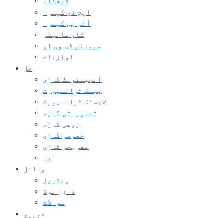
ڈیشکام
ایچ ڈی کیمرا
آئی پی کیمرا
کار مانیٹر
موبائل ڈی وی آر
لوازمات
حل
انجینئرنگ گاڑی
پبلک ٹرانسپورٹ
لاجسٹک ٹرانسپورٹ
تعمیراتی گاڑی
زرعی گاڑی
خصوصی گاڑی
تفریحی گاڑی
بس
وسائل
ویڈیوز
ڈاؤن لوڈ
سوالات
خبریں