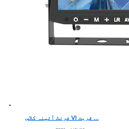
فرنٹ آئینہ کلاس VI قربت ...