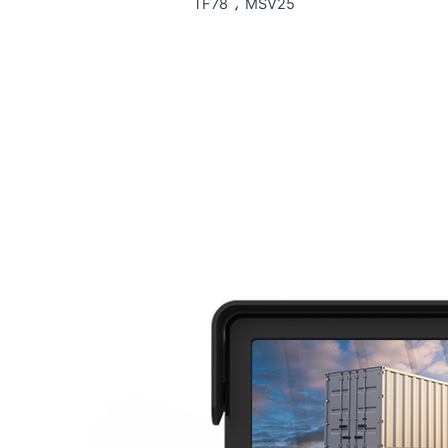
TF78 ، MSV25