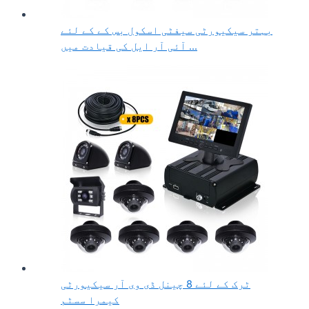
بہتر سیکیورٹی سیفٹی اسکول بس کے کے لئے
آئی آر ایل کی قیادت میں ...
ٹرک کے لئے 8 چینل ڈی وی آر سیکیورٹی
کیمرا سسٹم