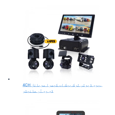
4CH ہیوی ڈیوٹی ٹرک بیک اپ کیمرا موبائل
ڈی وی آر مانیٹر