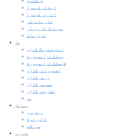
ڈیشکام
ایچ ڈی کیمرا
آئی پی کیمرا
کار مانیٹر
موبائل ڈی وی آر
لوازمات
حل
انجینئرنگ گاڑی
پبلک ٹرانسپورٹ
لاجسٹک ٹرانسپورٹ
تعمیراتی گاڑی
زرعی گاڑی
خصوصی گاڑی
تفریحی گاڑی
بس
وسائل
ویڈیوز
ڈاؤن لوڈ
سوالات
خبریں