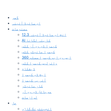
گھر
ای سائیڈ آئینہ
مصنوعات
12.3 انچ ای سائیڈ آئینہ
AI کا پتہ لگانا
کیمرا ڈی وی آر کٹس
کیمرا مانیٹر کٹس
360 ایس وی ایم کیمرا سسٹم
وائرلیس کیمرا کٹس
ڈیشکام
ایچ ڈی کیمرا
آئی پی کیمرا
کار مانیٹر
موبائل ڈی وی آر
لوازمات
حل
انجینئرنگ گاڑی