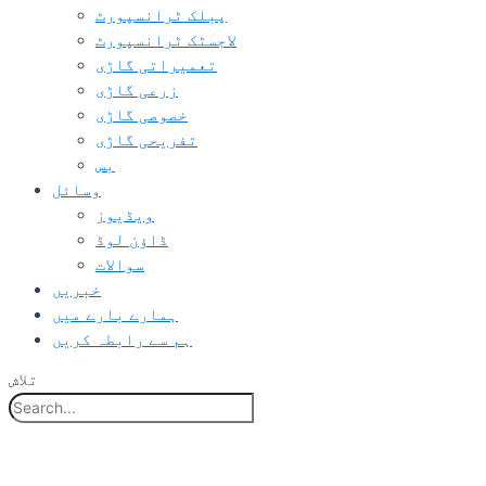
پبلک ٹرانسپورٹ
لاجسٹک ٹرانسپورٹ
تعمیراتی گاڑی
زرعی گاڑی
خصوصی گاڑی
تفریحی گاڑی
بس
وسائل
ویڈیوز
ڈاؤن لوڈ
سوالات
خبریں
ہمارے بارے میں
ہم سے رابطہ کریں
تلاش