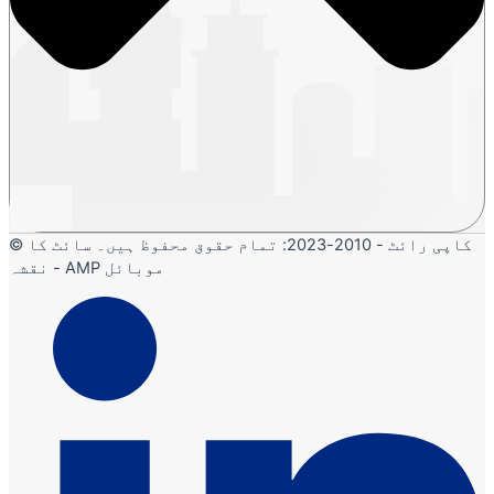
© کاپی رائٹ - 2010-2023: تمام حقوق محفوظ ہیں۔ سائٹ کا
نقشہ - AMP موبائل