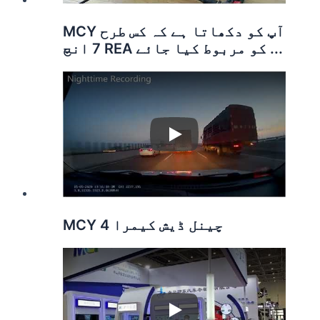
MCY آپ کو دکھاتا ہے کہ کس طرح
7 انچ REA کو مربوط کیا جائے ...
Play
MCY 4 چینل ڈیش کیمرا
Play