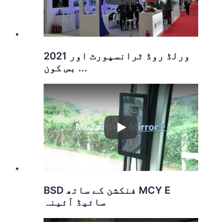
2021 ورلڈ روڈ ٹرانسپورٹ اور
بس کون ...
Play
BSD فنکشن کے ساتھ MCY E
سائیڈ آئینہ