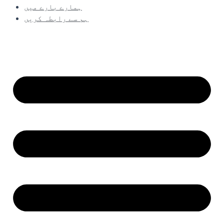
ہمارے بارے میں
ہم سے رابطہ کریں