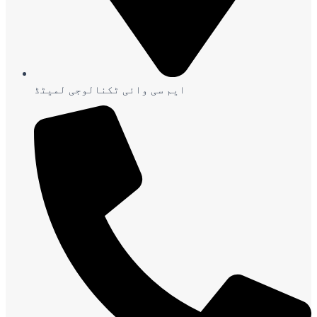
ایم سی وائی ٹکنالوجی لمیٹڈ