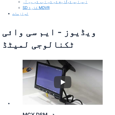
ایس ایس ڈی/ایچ ڈی ڈی ایم ڈی وی آر
SD کارڈ MDVR
لوازمات
ویڈیوز - ایم سی وائی
ٹکنالوجی لمیٹڈ
Play
MCY DSM سسٹم