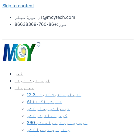
Skip to content
ای میل: سیلز@mcytech.com
فون:+86-760-86638369
گھر
ای سائیڈ آئینہ
مصنوعات
12.3 انچ ای سائیڈ آئینہ
AI کا پتہ لگانا
کیمرا ڈی وی آر کٹس
کیمرا مانیٹر کٹس
360 ایس وی ایم کیمرا سسٹم
وائرلیس کیمرا کٹس