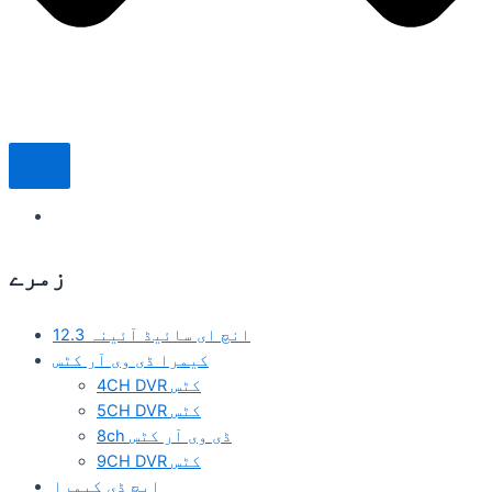
زمرے
12.3 انچ ای سائیڈ آئینہ
کیمرا ڈی وی آر کٹس
4CH DVR کٹس
5CH DVR کٹس
8ch ڈی وی آر کٹس
9CH DVR کٹس
ایچ ڈی کیمرا