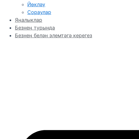
Йөкләү
Сораулар
Яңалыклар
Безнең турында
Безнең белән элемтәгә керегез