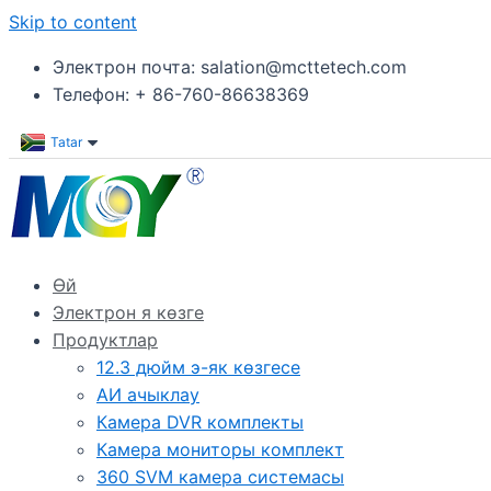
Skip to content
Электрон почта: salation@mcttetech.com
Телефон: + 86-760-86638369
Tatar
Өй
Электрон я көзге
Продуктлар
12.3 дюйм э-як көзгесе
АИ ачыклау
Камера DVR комплекты
Камера мониторы комплект
360 SVM камера системасы