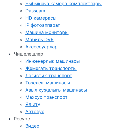
Чыбыксыз камера комплектлары
Dasscam
HD камерасы
IP фотоаппарат
Машина мониторы
Мобиль DVR
Аксессуарлар
Чишелешләр
Инженерлык машинасы
Җәмәгать транспорты
Логистик транспорт
Төзелеш машинасы
Авыл хуҗалыгы машинасы
Махсус транспорт
Ял итү
Автобус
Ресурс
Видео