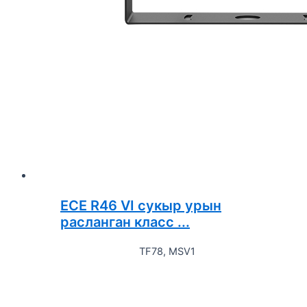
ECE R46 VI сукыр урын
расланган класс ...
TF78, MSV1