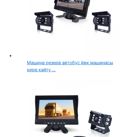
Машина резерв автобус йөк машинасы
кире кайту ...