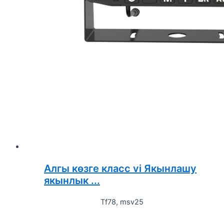
Алгы көзге класс vi Якынлашу
якынлык ...
Tf78, msv25