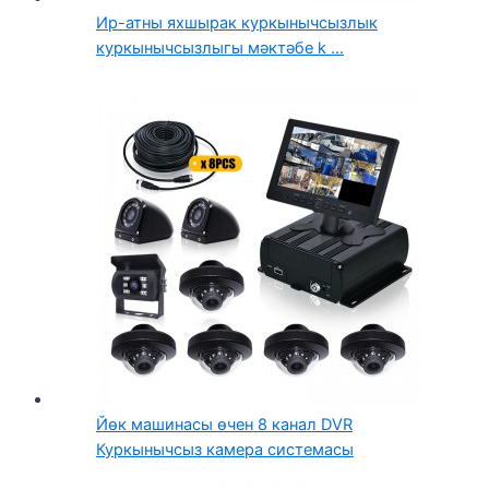
Ир-атны яхшырак куркынычсызлык
куркынычсызлыгы мәктәбе k ...
Йөк машинасы өчен 8 канал DVR
Куркынычсыз камера системасы