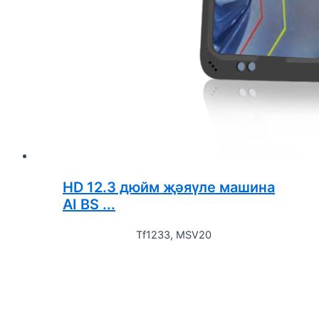
HD 12.3 дюйм җәяүле машина
AI BS ...
Tf1233, MSV20