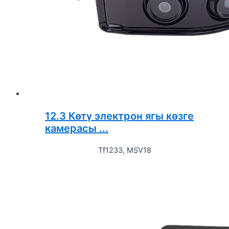
12.3 Көтү электрон ягы көзге
камерасы ...
Tf1233, MSV18