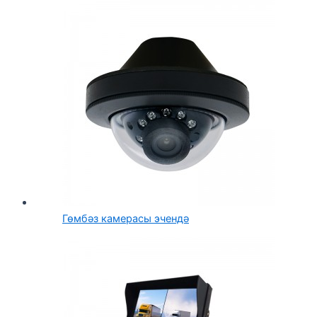
Гөмбәз камерасы эчендә