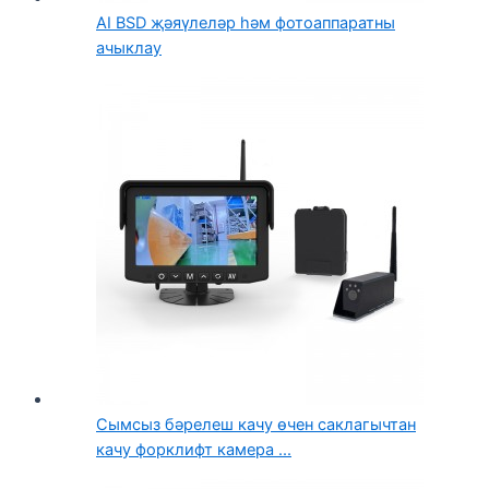
AI BSD җәяүлеләр һәм фотоаппаратны
ачыклау
Сымсыз бәрелеш качу өчен саклагычтан
качу форклифт камера ...