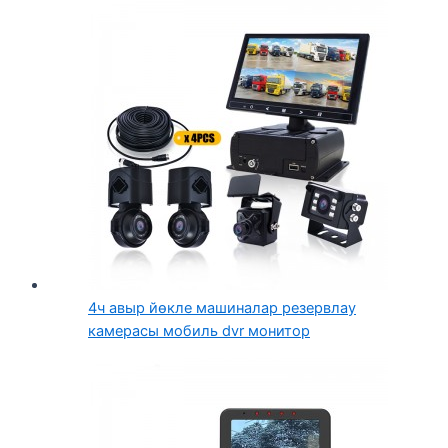
4ч авыр йөкле машиналар резервлау
камерасы мобиль dvr монитор