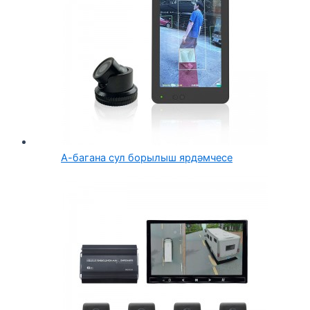
А-багана сул борылыш ярдәмчесе