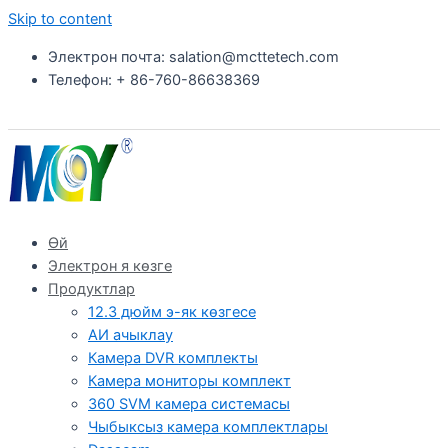
Skip to content
Электрон почта: salation@mcttetech.com
Телефон: + 86-760-86638369
Өй
Электрон я көзге
Продуктлар
12.3 дюйм э-як көзгесе
АИ ачыклау
Камера DVR комплекты
Камера мониторы комплект
360 SVM камера системасы
Чыбыксыз камера комплектлары