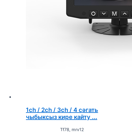
1ch / 2ch / 3ch / 4 сәгать
чыбыксыз кире кайту ...
Tf78, mrv12