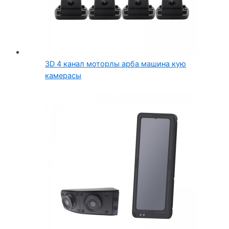
3D 4 канал моторлы арба машина кую
камерасы