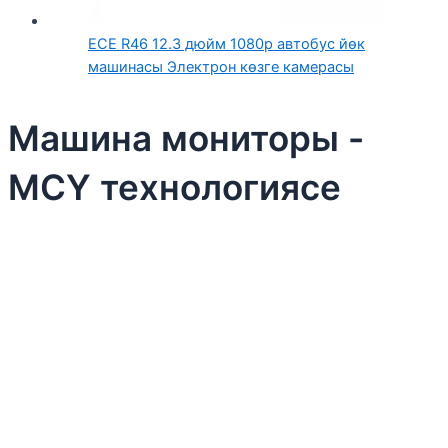
ECE R46 12.3 дюйм 1080p автобус йөк
машинасы Электрон көзге камерасы
Машина мониторы -
MCY технологиясе