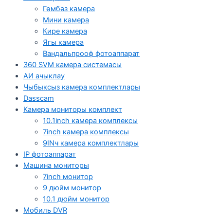
Гөмбәз камера
Мини камера
Кире камера
Ягы камера
Вандальпрооф фотоаппарат
360 SVM камера системасы
АИ ачыклау
Чыбыксыз камера комплектлары
Dasscam
Камера мониторы комплект
10.1inch камера комплексы
7inch камера комплексы
9INч камера комплектлары
IP фотоаппарат
Машина мониторы
7inch монитор
9 дюйм монитор
10.1 дюйм монитор
Мобиль DVR