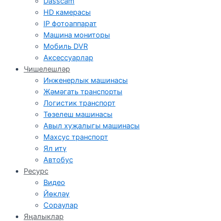
Dasscam
HD камерасы
IP фотоаппарат
Машина мониторы
Мобиль DVR
Аксессуарлар
Чишелешләр
Инженерлык машинасы
Җәмәгать транспорты
Логистик транспорт
Төзелеш машинасы
Авыл хуҗалыгы машинасы
Махсус транспорт
Ял итү
Автобус
Ресурс
Видео
Йөкләү
Сораулар
Яңалыклар