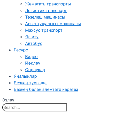
Җәмәгать транспорты
Логистик транспорт
Төзелеш машинасы
Авыл хуҗалыгы машинасы
Махсус транспорт
Ял итү
Автобус
Ресурс
Видео
Йөкләү
Сораулар
Яңалыклар
Безнең турында
Безнең белән элемтәгә керегез
Эзләү