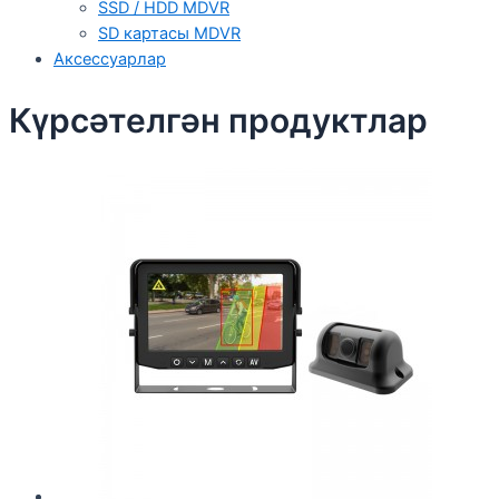
SSD / HDD MDVR
SD картасы MDVR
Аксессуарлар
Күрсәтелгән продуктлар