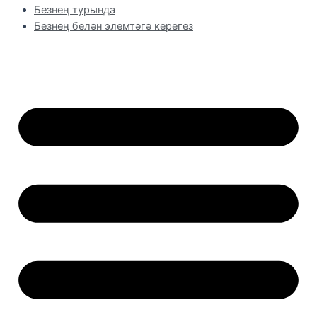
Безнең турында
Безнең белән элемтәгә керегез