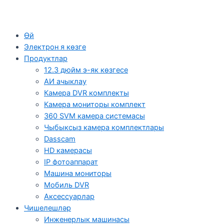
Өй
Электрон я көзге
Продуктлар
12.3 дюйм э-як көзгесе
АИ ачыклау
Камера DVR комплекты
Камера мониторы комплект
360 SVM камера системасы
Чыбыксыз камера комплектлары
Dasscam
HD камерасы
IP фотоаппарат
Машина мониторы
Мобиль DVR
Аксессуарлар
Чишелешләр
Инженерлык машинасы