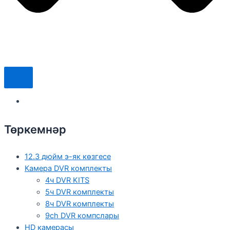
Төркемнәр
12.3 дюйм э-як көзгесе
Камера DVR комплекты
4ч DVR KITS
5ч DVR комплекты
8ч DVR комплекты
9ch DVR компслары
HD камерасы