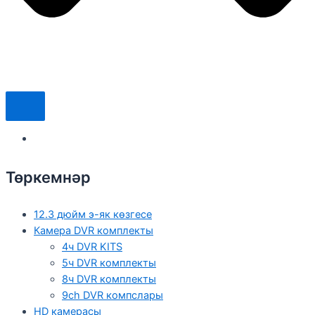
Төркемнәр
12.3 дюйм э-як көзгесе
Камера DVR комплекты
4ч DVR KITS
5ч DVR комплекты
8ч DVR комплекты
9ch DVR компслары
HD камерасы