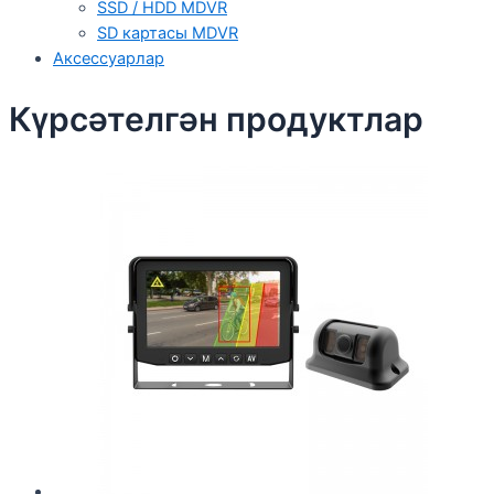
SSD / HDD MDVR
SD картасы MDVR
Аксессуарлар
Күрсәтелгән продуктлар