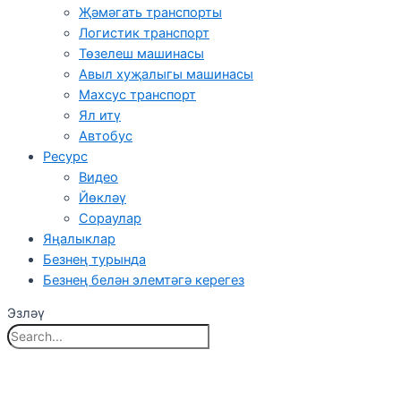
Җәмәгать транспорты
Логистик транспорт
Төзелеш машинасы
Авыл хуҗалыгы машинасы
Махсус транспорт
Ял итү
Автобус
Ресурс
Видео
Йөкләү
Сораулар
Яңалыклар
Безнең турында
Безнең белән элемтәгә керегез
Эзләү