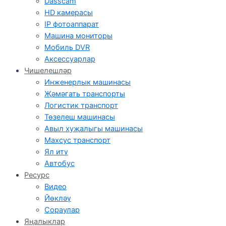
Dasscam
HD камерасы
IP фотоаппарат
Машина мониторы
Мобиль DVR
Аксессуарлар
Чишелешләр
Инженерлык машинасы
Җәмәгать транспорты
Логистик транспорт
Төзелеш машинасы
Авыл хуҗалыгы машинасы
Махсус транспорт
Ял итү
Автобус
Ресурс
Видео
Йөкләү
Сораулар
Яңалыклар