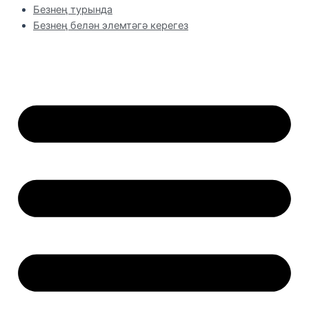
Безнең турында
Безнең белән элемтәгә керегез