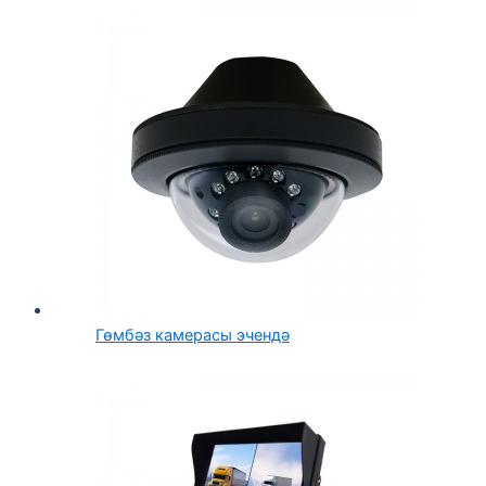
Гөмбәз камерасы эчендә