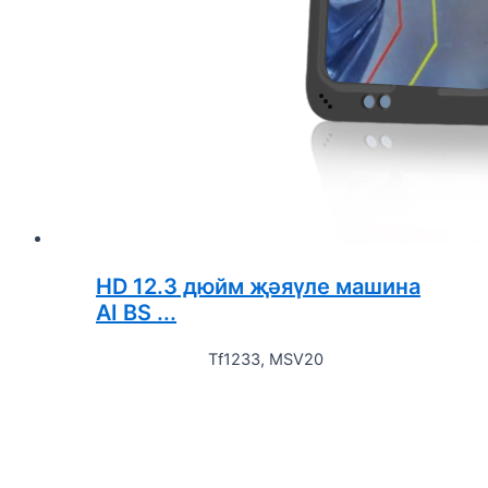
HD 12.3 дюйм җәяүле машина
AI BS ...
Tf1233, MSV20