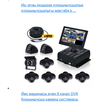
Ир-атны яхшырак куркынычсызлык
куркынычсызлыгы мәктәбе k ...
Йөк машинасы өчен 8 канал DVR
Куркынычсыз камера системасы