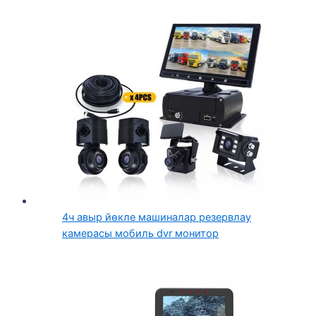
4ч авыр йөкле машиналар резервлау
камерасы мобиль dvr монитор