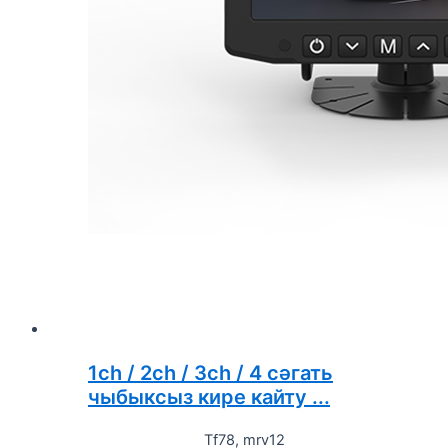
1ch / 2ch / 3ch / 4 сәгать
чыбыксыз кире кайту ...
Tf78, mrv12