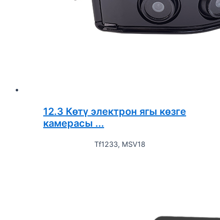
12.3 Көтү электрон ягы көзге
камерасы ...
Tf1233, MSV18