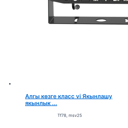
Алгы көзге класс vi Якынлашу
якынлык ...
Tf78, msv25