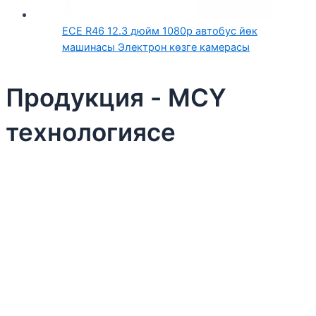
ECE R46 12.3 дюйм 1080p автобус йөк
машинасы Электрон көзге камерасы
Продукция - MCY
технологиясе