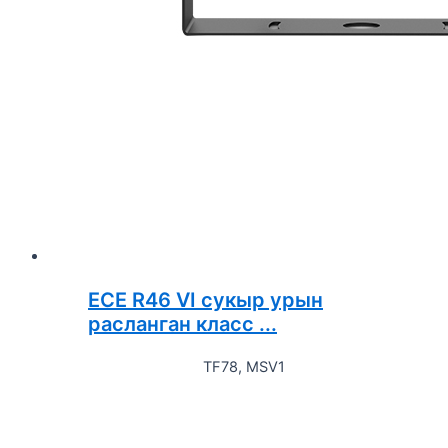
ECE R46 VI сукыр урын
расланган класс ...
TF78, MSV1