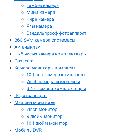
Гөмбәз камера
Мини камера
Кире камера
Ягы камера
Вандальпрооф фотоаппарат
360 SVM камера системасы
АИ ачыклау
Чыбыксыз камера комплектлары
Dasscam
Камера мониторы комплект
10.1inch камера комплексы
7inch камера комплексы
9INч камера комплектлары
IP фотоаппарат
Машина мониторы
7inch монитор
9 дюйм монитор
10.1 дюйм монитор
Мобиль DVR