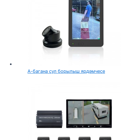
А-багана сул борылыш ярдәмчесе