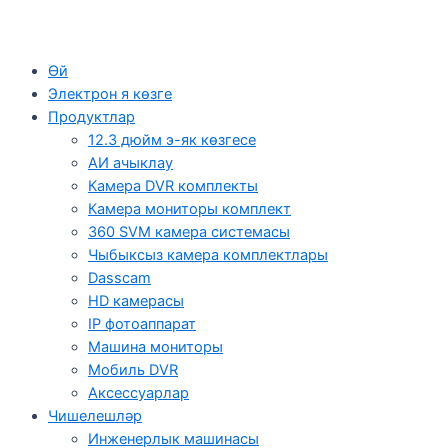
Өй
Электрон я көзге
Продуктлар
12.3 дюйм э-як көзгесе
АИ ачыклау
Камера DVR комплекты
Камера мониторы комплект
360 SVM камера системасы
Чыбыксыз камера комплектлары
Dasscam
HD камерасы
IP фотоаппарат
Машина мониторы
Мобиль DVR
Аксессуарлар
Чишелешләр
Инженерлык машинасы