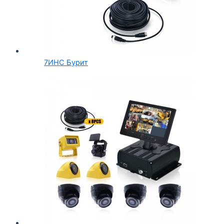
7ИНC Бурит