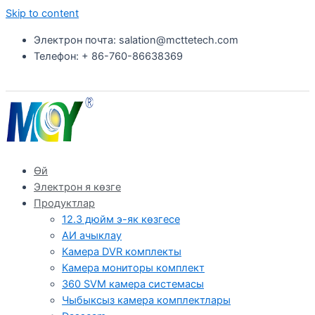
Skip to content
Электрон почта: salation@mcttetech.com
Телефон: + 86-760-86638369
Өй
Электрон я көзге
Продуктлар
12.3 дюйм э-як көзгесе
АИ ачыклау
Камера DVR комплекты
Камера мониторы комплект
360 SVM камера системасы
Чыбыксыз камера комплектлары