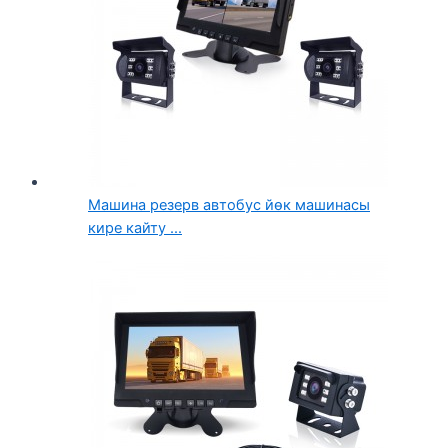
Машина резерв автобус йөк машинасы
кире кайту ...