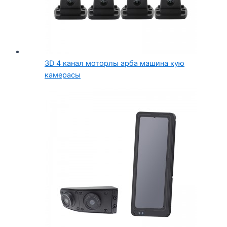
3D 4 канал моторлы арба машина кую
камерасы