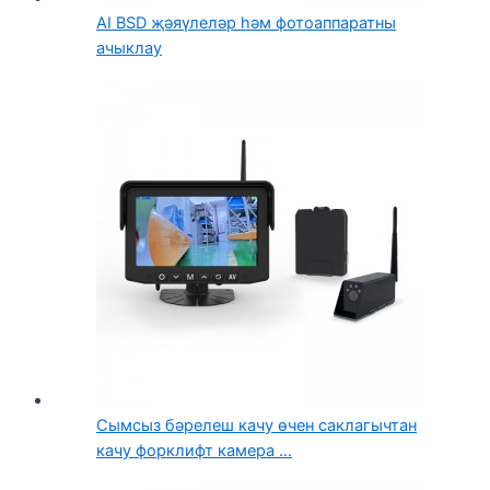
AI BSD җәяүлеләр һәм фотоаппаратны
ачыклау
Сымсыз бәрелеш качу өчен саклагычтан
качу форклифт камера ...