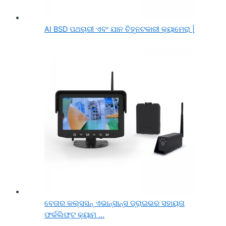
AI BSD ପଥଚାରୀ ଏବଂ ଯାନ ଚିହ୍ନଟକାରୀ କ୍ୟାମେରା |
ବେତାର କଲ୍ସସନ୍ ଏଭାନ୍ସାନ୍ସ ଡ୍ରାଇଭର ସହାୟତା
ଫର୍କଲିଫ୍ଟ କ୍ୟାମ ...