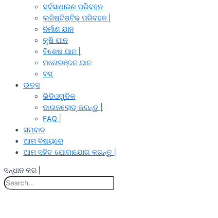
ସର୍ବସାଧାରଣ ପରିବହନ
ଲଜିଷ୍ଟିଷ୍ଟିକ୍ ପରିବହନ |
ନିର୍ମାଣ ଯାନ
କୃଷି ଯାନ
ବିଶେଷ ଯାନ |
ମନୋରଞ୍ଜନ ଯାନ
ବସ୍
ଉତ୍ସ
ଭିଡିଓଗୁଡିକ
ଡାଉନଲୋଡ୍ କରନ୍ତୁ |
FAQ |
ସମ୍ବାଦ
ଆମ ବିଷୟରେ
ଆମ ସହିତ ଯୋଗାଯୋଗ କରନ୍ତୁ |
ସନ୍ଧାନ କର |