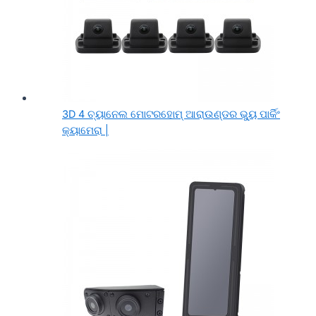
3D 4 ଚ୍ୟାନେଲ ମୋଟରହୋମ୍ ଆରାଉଣ୍ଡର ଭ୍ୟୁ ପାର୍କିଂ
କ୍ୟାମେରା |