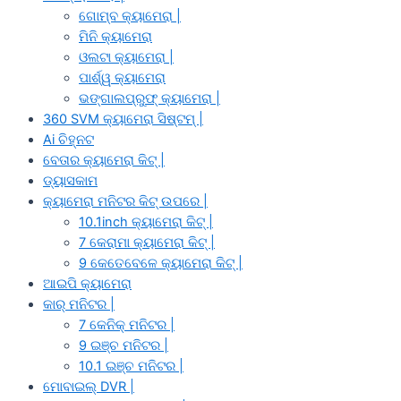
ଗୋମ୍ବ କ୍ୟାମେରା |
ମିନି କ୍ୟାମେରା
ଓଲଟା କ୍ୟାମେରା |
ପାର୍ଶ୍ୱ କ୍ୟାମେରା
ଭଙ୍ଗାଲପ୍ରୁଫ୍ କ୍ୟାମେରା |
360 SVM କ୍ୟାମେରା ସିଷ୍ଟମ୍ |
Ai ଚିହ୍ନଟ
ବେତାର କ୍ୟାମେରା କିଟ୍ |
ଡ୍ୟାସକାମ
କ୍ୟାମେରା ମନିଟର କିଟ୍ ଉପରେ |
10.1inch କ୍ୟାମେରା କିଟ୍ |
7 କେରାମା କ୍ୟାମେରା କିଟ୍ |
9 କେତେବେଳେ କ୍ୟାମେରା କିଟ୍ |
ଆଇପି କ୍ୟାମେରା
କାର୍ ମନିଟର |
7 କେନିକ୍ ମନିଟର |
9 ଇଞ୍ଚ ମନିଟର |
10.1 ଇଞ୍ଚ ମନିଟର |
ମୋବାଇଲ୍ DVR |