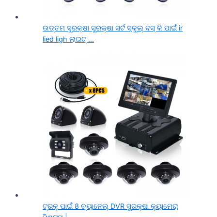
ଉତ୍ତମ ସୁରକ୍ଷା ସୁରକ୍ଷା ସର୍ଟ ସ୍କୁଲ୍ ବସ୍ କି ପାଇଁ ir
lied ligh ଲାଇଟ୍ ...
ଟ୍ରକ୍ ପାଇଁ 8 ଚ୍ୟାନେଲ୍ DVR ସୁରକ୍ଷା କ୍ୟାମେରା