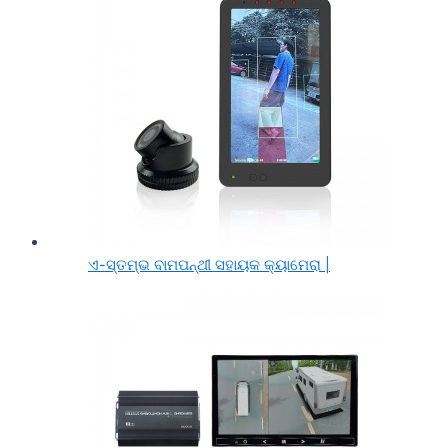
ଏ-ସ୍ତମ୍ଭ ବାମପନ୍ଥୀ ସହାୟକ କ୍ୟାମେରା |