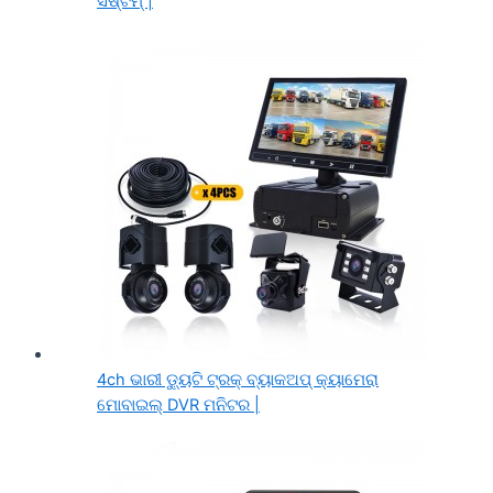
ସିଷ୍ଟମ୍ |
4ch ଭାରୀ ଡ୍ୟୁଟି ଟ୍ରକ୍ ବ୍ୟାକଅପ୍ କ୍ୟାମେରା
ମୋବାଇଲ୍ DVR ମନିଟର |