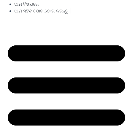
ଆମ ବିଷୟରେ
ଆମ ସହିତ ଯୋଗାଯୋଗ କରନ୍ତୁ |