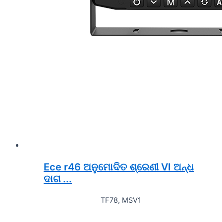
Ece r46 ଅନୁମୋଦିତ ଶ୍ରେଣୀ VI ଅନ୍ଧ
ଦାଗ ...
TF78, MSV1