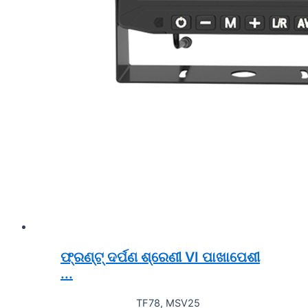
ଫ୍ରଣ୍ଟ୍ ଦର୍ପଣ ଶ୍ରେଣୀ VI ପାଖାପେଶୀ
...
TF78, MSV25