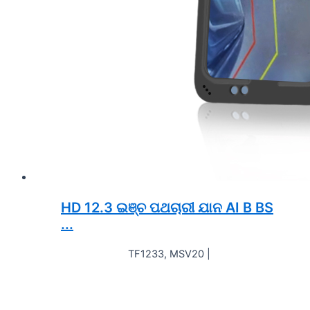
HD 12.3 ଇଞ୍ଚ ପଥଚାରୀ ଯାନ AI B BS
...
TF1233, MSV20 |