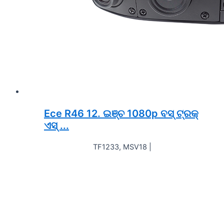
Ece R46 12. ଇଞ୍ଚ 1080p ବସ୍ ଟ୍ରକ୍
ଏସ୍ ...
TF1233, MSV18 |