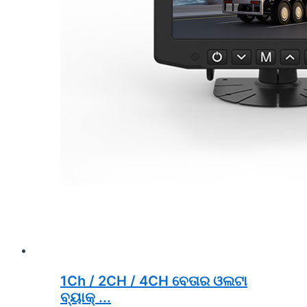
1Ch / 2CH / 4CH ବେତାର ଓଲଟା
ବ୍ୟାକ୍ ...