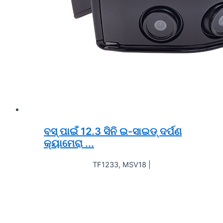
ବସ୍ ପାଇଁ 12.3 ସିନି ଇ-ସାଇଡ୍ ଦର୍ପଣ
କ୍ୟାମେରା ...
TF1233, MSV18 |