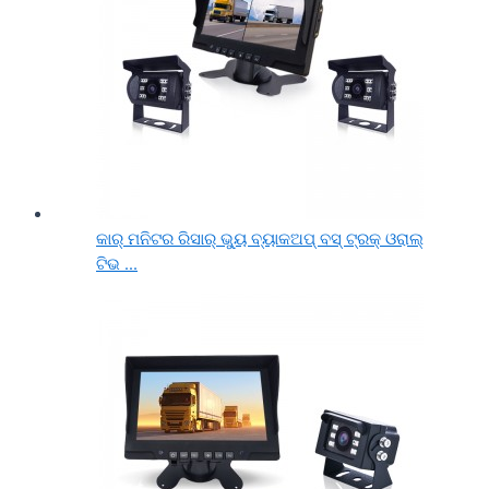
କାର୍ ମନିଟର ରିସାର୍ ଭ୍ୟୁ ବ୍ୟାକଅପ୍ ବସ୍ ଟ୍ରକ୍ ଓରାଲ୍
ଟିଭ ...