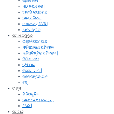
ଡ୍ୟାସକାମ
HD କ୍ୟାମେରା |
ଆଇପି କ୍ୟାମେରା
କାର୍ ମନିଟର |
ମୋବାଇଲ୍ DVR |
ଆନୁଷଙ୍ଗିକ
ସମାଧାନଗୁଡ଼ିକ
ଇଞ୍ଜିନିୟରିଂ ଯାନ
ସର୍ବସାଧାରଣ ପରିବହନ
ଲଜିଷ୍ଟିଷ୍ଟିକ୍ ପରିବହନ |
ନିର୍ମାଣ ଯାନ
କୃଷି ଯାନ
ବିଶେଷ ଯାନ |
ମନୋରଞ୍ଜନ ଯାନ
ବସ୍
ଉତ୍ସ
ଭିଡିଓଗୁଡିକ
ଡାଉନଲୋଡ୍ କରନ୍ତୁ |
FAQ |
ସମ୍ବାଦ