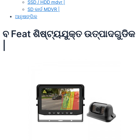
SSD / HDD mdvr |
SD କାର୍ଡ MDVR |
ଆନୁଷଙ୍ଗିକ
ବ Feat ଶିଷ୍ଟ୍ୟଯୁକ୍ତ ଉତ୍ପାଦଗୁଡିକ
|