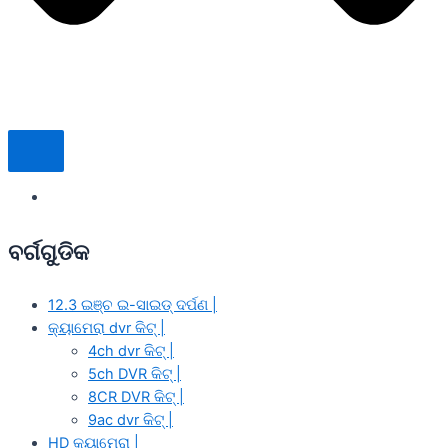
ବର୍ଗଗୁଡିକ
12.3 ଇଞ୍ଚ ଇ-ସାଇଡ୍ ଦର୍ପଣ |
କ୍ୟାମେରା dvr କିଟ୍ |
4ch dvr କିଟ୍ |
5ch DVR କିଟ୍ |
8CR DVR କିଟ୍ |
9ac dvr କିଟ୍ |
HD କ୍ୟାମେରା |