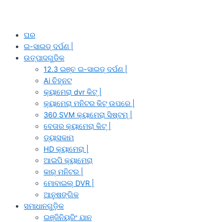
ଘର
ଇ-ସାଇଡ୍ ଦର୍ପଣ |
ଉତ୍ପାଦଗୁଡିକ
12.3 ଇଞ୍ଚ ଇ-ସାଇଡ୍ ଦର୍ପଣ |
Ai ଚିହ୍ନଟ
କ୍ୟାମେରା dvr କିଟ୍ |
କ୍ୟାମେରା ମନିଟର କିଟ୍ ଉପରେ |
360 SVM କ୍ୟାମେରା ସିଷ୍ଟମ୍ |
ବେତାର କ୍ୟାମେରା କିଟ୍ |
ଡ୍ୟାସକାମ
HD କ୍ୟାମେରା |
ଆଇପି କ୍ୟାମେରା
କାର୍ ମନିଟର |
ମୋବାଇଲ୍ DVR |
ଆନୁଷଙ୍ଗିକ
ସମାଧାନଗୁଡ଼ିକ
ଇଞ୍ଜିନିୟରିଂ ଯାନ