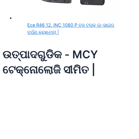
Ece R46 12. INC 1080 P ବସ୍ ଟ୍ରକ୍ ଇ-ସାଇଡ୍
ଦର୍ପଣ କ୍ୟାମେରା |
ଉତ୍ପାଦଗୁଡିକ - MCY
ଟେକ୍ନୋଲୋଜି ସୀମିତ |