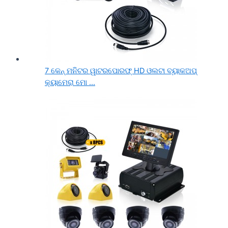
7 କେନ୍ ମନିଟର ୱାଟରପୋରଫ୍ HD ଓଲଟା ବ୍ୟାକଅପ୍
କ୍ୟାମେରା ମୋ ...