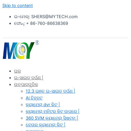
Skip to content
ଇ-ମେଲ୍: SHERS@MYTECH.com
ଫୋନ୍: + 86-760-86638369
ଘର
ଇ-ସାଇଡ୍ ଦର୍ପଣ |
ଉତ୍ପାଦଗୁଡିକ
12.3 ଇଞ୍ଚ ଇ-ସାଇଡ୍ ଦର୍ପଣ |
Ai ଚିହ୍ନଟ
କ୍ୟାମେରା dvr କିଟ୍ |
କ୍ୟାମେରା ମନିଟର କିଟ୍ ଉପରେ |
360 SVM କ୍ୟାମେରା ସିଷ୍ଟମ୍ |
ବେତାର କ୍ୟାମେରା କିଟ୍ |