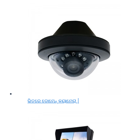
ଭିତରେ ଡୋମେନ୍ କ୍ୟାମେରା |