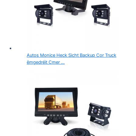
Autos Monice Heck Sicht Backup Cor Truck
ëmgedréit Cmer ...