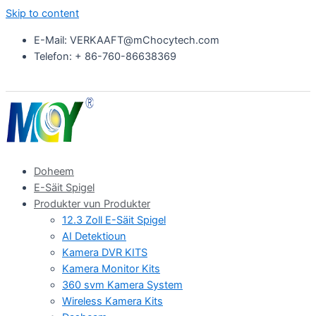
Skip to content
E-Mail: VERKAAFT@mChocytech.com
Telefon: + 86-760-86638369
Doheem
E-Säit Spigel
Produkter vun Produkter
12.3 Zoll E-Säit Spigel
AI Detektioun
Kamera DVR KITS
Kamera Monitor Kits
360 svm Kamera System
Wireless Kamera Kits