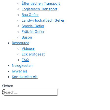
Ëffentlechen Transport
Logistesch Transport
Bau Gefier
Landwirtschaftlech Gefier
Special Gefier
Fräizäit Gefier
Buson
Ressource
Videoen
Eck erofgesat
FAQ
Neiegkeeten
Iwwer eis
Kontaktéiert eis
Sichen