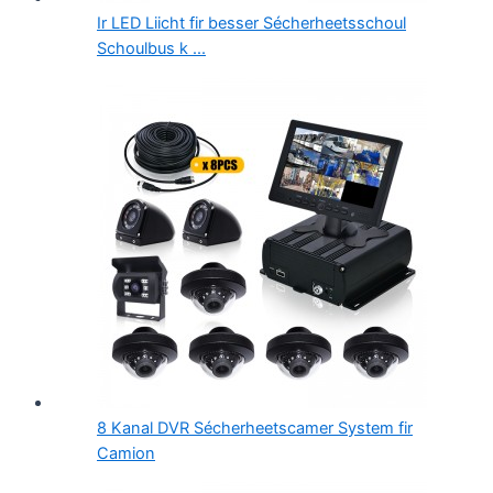
Ir LED Liicht fir besser Sécherheetsschoul
Schoulbus k ...
8 Kanal DVR Sécherheetscamer System fir
Camion