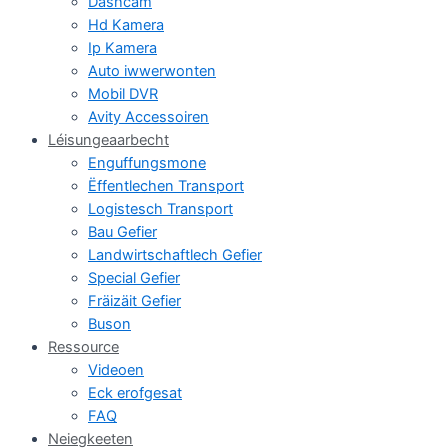
Dashcam
Hd Kamera
Ip Kamera
Auto iwwerwonten
Mobil DVR
Avity Accessoiren
Léisungeaarbecht
Enguffungsmone
Ëffentlechen Transport
Logistesch Transport
Bau Gefier
Landwirtschaftlech Gefier
Special Gefier
Fräizäit Gefier
Buson
Ressource
Videoen
Eck erofgesat
FAQ
Neiegkeeten