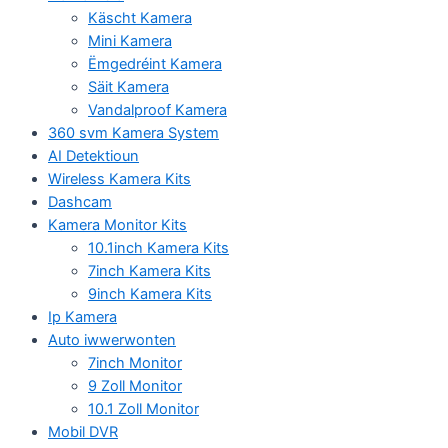
Käscht Kamera
Mini Kamera
Ëmgedréint Kamera
Säit Kamera
Vandalproof Kamera
360 svm Kamera System
AI Detektioun
Wireless Kamera Kits
Dashcam
Kamera Monitor Kits
10.1inch Kamera Kits
7inch Kamera Kits
9inch Kamera Kits
Ip Kamera
Auto iwwerwonten
7inch Monitor
9 Zoll Monitor
10.1 Zoll Monitor
Mobil DVR