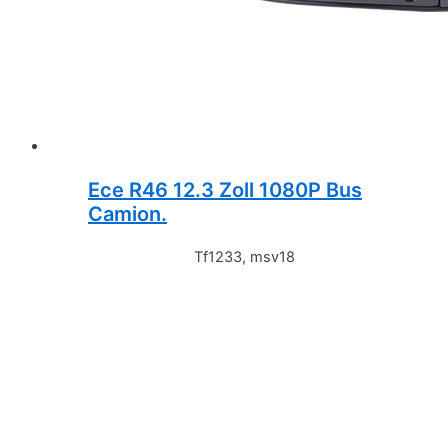
Ece R46 12.3 Zoll 1080P Bus
Camion.
Tf1233, msv18