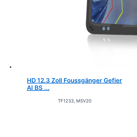
HD 12.3 Zoll Foussgänger Gefier
AI BS ...
TF1233, MSV20