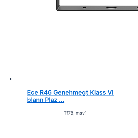
Ece R46 Genehmegt Klass VI
blann Plaz ...
Tf78, msv1