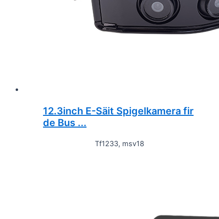
12.3inch E-Säit Spigelkamera fir
de Bus ...
Tf1233, msv18