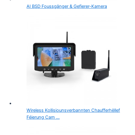
AI BSD Foussgänger & Gefierer-Kamera
Wireless Kollisiounsverbannten Chaufferhëllef
Féierung Cam ...