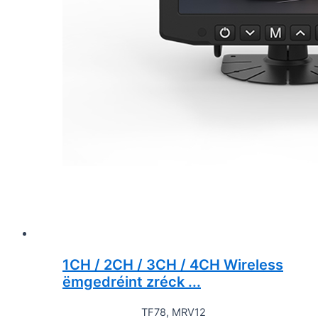
1CH / 2CH / 3CH / 4CH Wireless
ëmgedréint zréck ...
TF78, MRV12