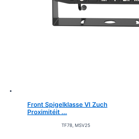
Front Spigelklasse VI Zuch
Proximitéit ...
TF78, MSV25