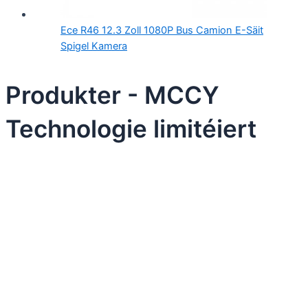
Ece R46 12.3 Zoll 1080P Bus Camion E-Säit
Spigel Kamera
Produkter - MCCY
Technologie limitéiert