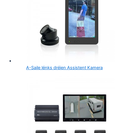
A-Saile lénks dréien Assistent Kamera