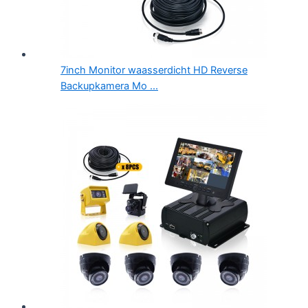
7inch Monitor waasserdicht HD Reverse
Backupkamera Mo ...