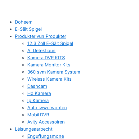
Doheem
E-Säit Spigel
Produkter vun Produkter
12.3 Zoll E-Säit Spigel
AI Detektioun
Kamera DVR KITS
Kamera Monitor Kits
360 svm Kamera System
Wireless Kamera Kits
Dashcam
Hd Kamera
Ip Kamera
Auto iwwerwonten
Mobil DVR
Avity Accessoiren
Léisungeaarbecht
Enguffungsmone