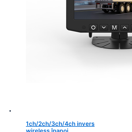
1ch/2ch/3ch/4ch invers
wireless înapoi ...