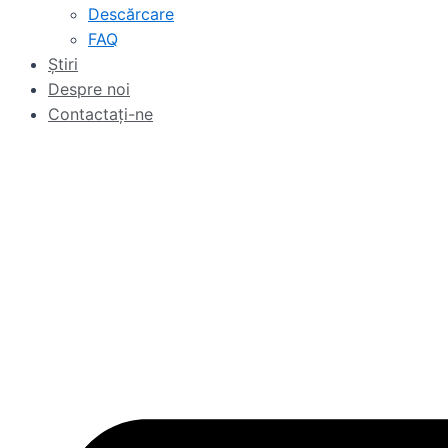
Descărcare
FAQ
Ştiri
Despre noi
Contactaţi-ne