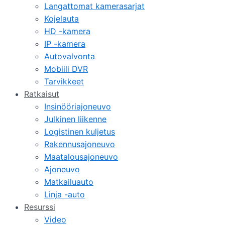
Langattomat kamerasarjat
Kojelauta
HD -kamera
IP -kamera
Autovalvonta
Mobiili DVR
Tarvikkeet
Ratkaisut
Insinööriajoneuvo
Julkinen liikenne
Logistinen kuljetus
Rakennusajoneuvo
Maatalousajoneuvo
Ajoneuvo
Matkailuauto
Linja -auto
Resurssi
Video