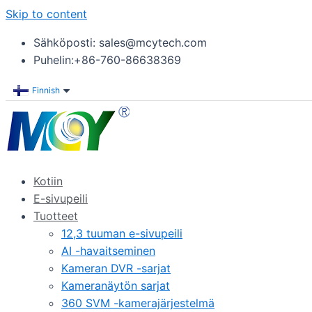
Skip to content
Sähköposti: sales@mcytech.com
Puhelin:+86-760-86638369
Finnish
Kotiin
E-sivupeili
Tuotteet
12,3 tuuman e-sivupeili
AI -havaitseminen
Kameran DVR -sarjat
Kameranäytön sarjat
360 SVM -kamerajärjestelmä