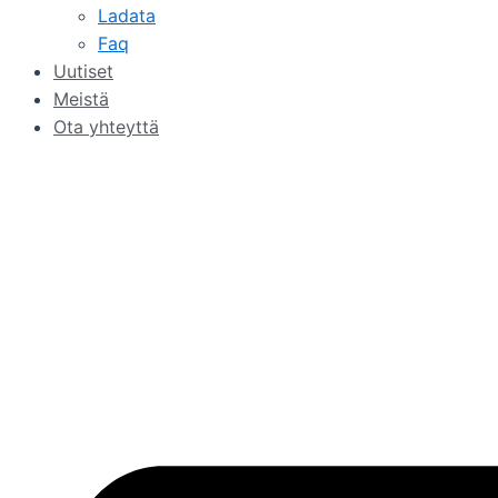
Ladata
Faq
Uutiset
Meistä
Ota yhteyttä