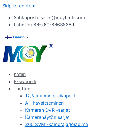
Skip to content
Sähköposti: sales@mcytech.com
Puhelin:+86-760-86638369
Finnish
Kotiin
E-sivupeili
Tuotteet
12,3 tuuman e-sivupeili
AI -havaitseminen
Kameran DVR -sarjat
Kameranäytön sarjat
360 SVM -kamerajärjestelmä