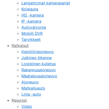
Langattomat kamerasarjat
Kojelauta
HD -kamera
IP -kamera
Autovalvonta
Mobiili DVR
Tarvikkeet
Ratkaisut
Insinööriajoneuvo
Julkinen liikenne
Logistinen kuljetus
Rakennusajoneuvo
Maatalousajoneuvo
Ajoneuvo
Matkailuauto
Linja -auto
Resurssi
Video