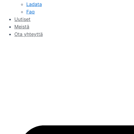
Ladata
Faq
Uutiset
Meistä
Ota yhteyttä