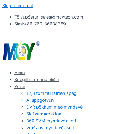
Skip to content
Tölvupóstur: sales@mcytech.com
Sími:+86-760-86638369
Heim
Spegill rafrænna hliðar
Vörur
12,3 tommu rafræn spegill
AI uppgötvun
DVR pökkum með myndavél
Skjávarnarpakkar
360 SVM myndavélakerfi
Þráðlaus myndavélasett