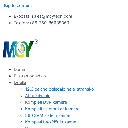
Skip to content
E-pošta: sales@mcytech.com
Telefon:+86-760-86638369
Doma
E-stran ogledalo
Izdelki
12,3 palčno ogledalo na e-stransko
AI odkrivanje
Kompleti DVR kamere
Kompleti za monitor kamere
360 SVM sistem kamer
Kompleti brezžičnih kamer