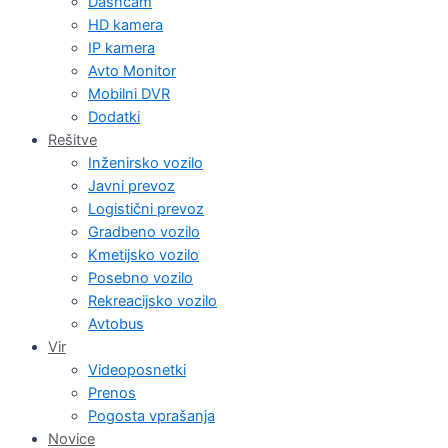
Dashcam
HD kamera
IP kamera
Avto Monitor
Mobilni DVR
Dodatki
Rešitve
Inženirsko vozilo
Javni prevoz
Logistični prevoz
Gradbeno vozilo
Kmetijsko vozilo
Posebno vozilo
Rekreacijsko vozilo
Avtobus
Vir
Videoposnetki
Prenos
Pogosta vprašanja
Novice