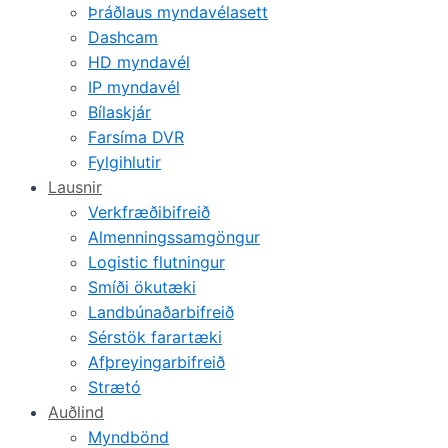
Þráðlaus myndavélasett
Dashcam
HD myndavél
IP myndavél
Bílaskjár
Farsíma DVR
Fylgihlutir
Lausnir
Verkfræðibifreið
Almenningssamgöngur
Logistic flutningur
Smíði ökutæki
Landbúnaðarbifreið
Sérstök farartæki
Afþreyingarbifreið
Strætó
Auðlind
Myndbönd