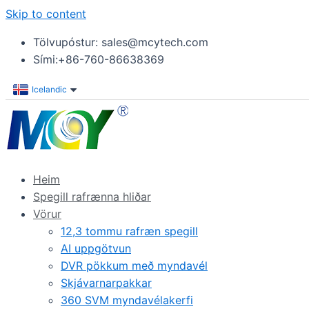
Skip to content
Tölvupóstur: sales@mcytech.com
Sími:+86-760-86638369
Icelandic
Heim
Spegill rafrænna hliðar
Vörur
12,3 tommu rafræn spegill
AI uppgötvun
DVR pökkum með myndavél
Skjávarnarpakkar
360 SVM myndavélakerfi