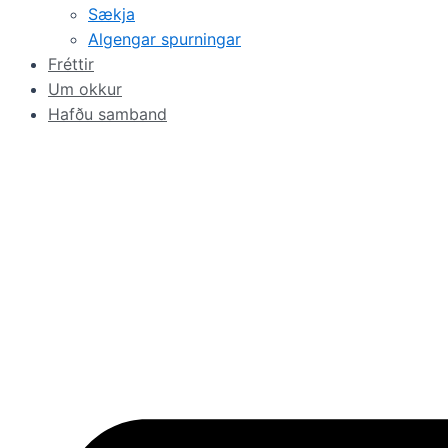
Sækja
Algengar spurningar
Fréttir
Um okkur
Hafðu samband