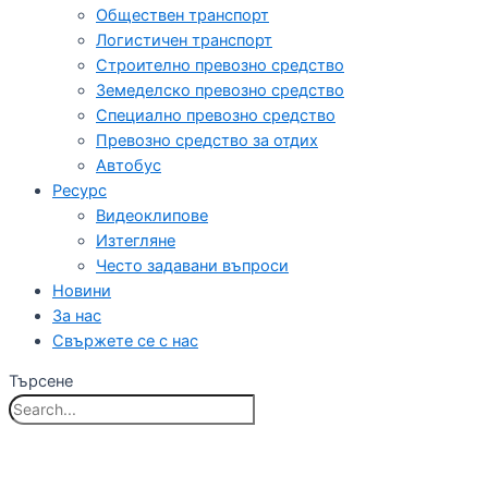
Обществен транспорт
Логистичен транспорт
Строително превозно средство
Земеделско превозно средство
Специално превозно средство
Превозно средство за отдих
Автобус
Ресурс
Видеоклипове
Изтегляне
Често задавани въпроси
Новини
За нас
Свържете се с нас
Търсене