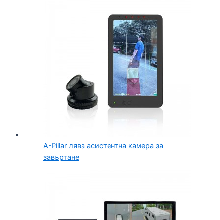
A-Pillar лява асистентна камера за
завъртане