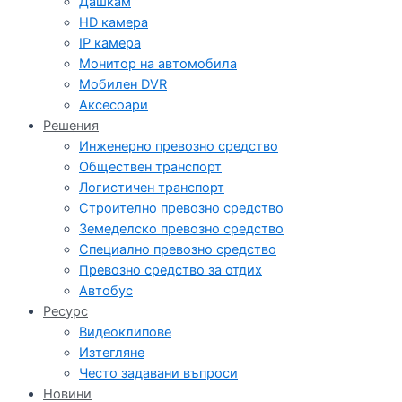
Дашкам
HD камера
IP камера
Монитор на автомобила
Мобилен DVR
Аксесоари
Решения
Инженерно превозно средство
Обществен транспорт
Логистичен транспорт
Строително превозно средство
Земеделско превозно средство
Специално превозно средство
Превозно средство за отдих
Автобус
Ресурс
Видеоклипове
Изтегляне
Често задавани въпроси
Новини