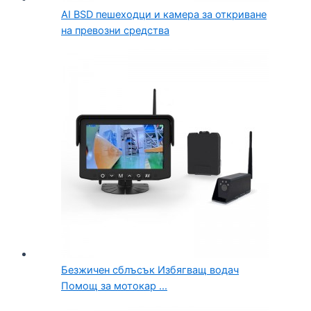
AI BSD пешеходци и камера за откриване
на превозни средства
Безжичен сблъсък Избягващ водач
Помощ за мотокар ...