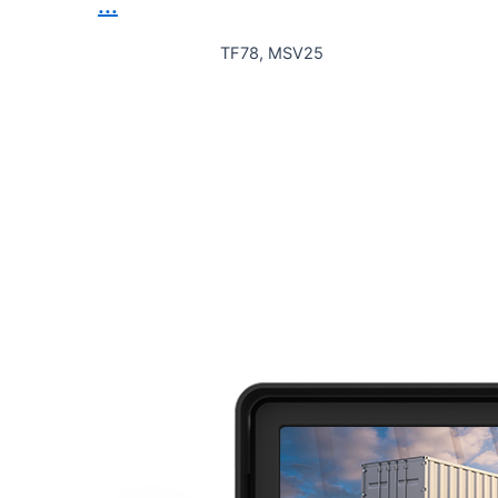
...
TF78, MSV25