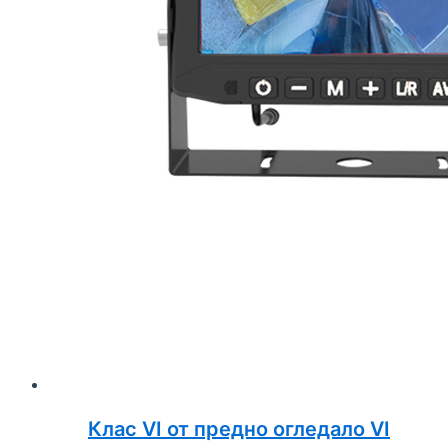
Клас VI от предно огледало VI