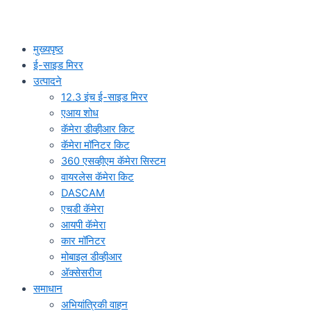
मुख्यपृष्ठ
ई-साइड मिरर
उत्पादने
12.3 इंच ई-साइड मिरर
एआय शोध
कॅमेरा डीव्हीआर किट
कॅमेरा मॉनिटर किट
360 एसव्हीएम कॅमेरा सिस्टम
वायरलेस कॅमेरा किट
DASCAM
एचडी कॅमेरा
आयपी कॅमेरा
कार मॉनिटर
मोबाइल डीव्हीआर
अ‍ॅक्सेसरीज
समाधान
अभियांत्रिकी वाहन