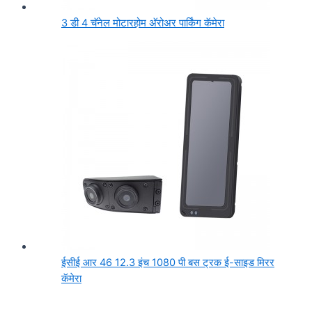
3 डी 4 चॅनेल मोटारहोम अ‍ॅरोअर पार्किंग कॅमेरा
ईसीई आर 46 12.3 इंच 1080 पी बस ट्रक ई-साइड मिरर
कॅमेरा