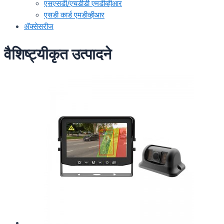
एसएसडी/एचडीडी एमडीव्हीआर
एसडी कार्ड एमडीव्हीआर
अ‍ॅक्सेसरीज
वैशिष्ट्यीकृत उत्पादने