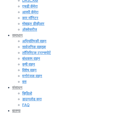
DASCAM
एचडी कॅमेरा
आयपी कॅमेरा
कार मॉनिटर
मोबाइल डीव्हीआर
अ‍ॅक्सेसरीज
समाधान
अभियांत्रिकी वाहन
सार्वजनिक वाहतूक
लॉजिस्टिक ट्रान्सपोर्ट
बांधकाम वाहन
कृषी वाहन
विशेष वाहन
मनोरंजक वाहन
बस
संसाधन
व्हिडिओ
डाउनलोड करा
FAQ
बातम्या