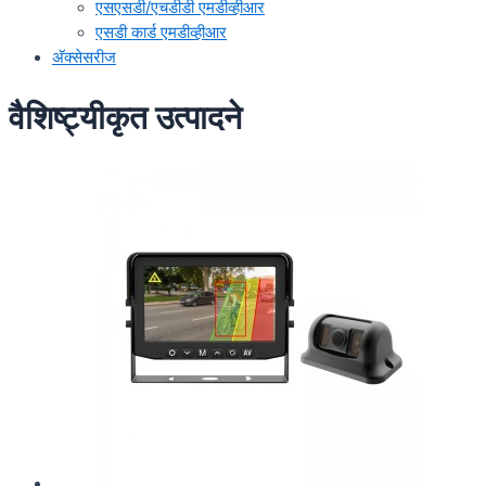
एसएसडी/एचडीडी एमडीव्हीआर
एसडी कार्ड एमडीव्हीआर
अ‍ॅक्सेसरीज
वैशिष्ट्यीकृत उत्पादने