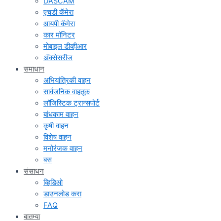
DASCAM
एचडी कॅमेरा
आयपी कॅमेरा
कार मॉनिटर
मोबाइल डीव्हीआर
अ‍ॅक्सेसरीज
समाधान
अभियांत्रिकी वाहन
सार्वजनिक वाहतूक
लॉजिस्टिक ट्रान्सपोर्ट
बांधकाम वाहन
कृषी वाहन
विशेष वाहन
मनोरंजक वाहन
बस
संसाधन
व्हिडिओ
डाउनलोड करा
FAQ
बातम्या