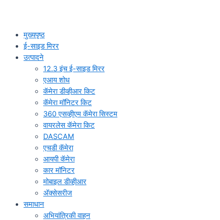
मुख्यपृष्ठ
ई-साइड मिरर
उत्पादने
12.3 इंच ई-साइड मिरर
एआय शोध
कॅमेरा डीव्हीआर किट
कॅमेरा मॉनिटर किट
360 एसव्हीएम कॅमेरा सिस्टम
वायरलेस कॅमेरा किट
DASCAM
एचडी कॅमेरा
आयपी कॅमेरा
कार मॉनिटर
मोबाइल डीव्हीआर
अ‍ॅक्सेसरीज
समाधान
अभियांत्रिकी वाहन