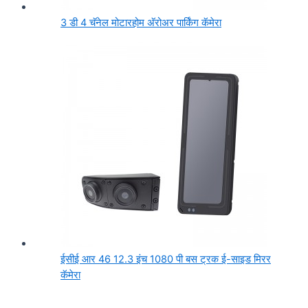
3 डी 4 चॅनेल मोटारहोम अ‍ॅरोअर पार्किंग कॅमेरा
ईसीई आर 46 12.3 इंच 1080 पी बस ट्रक ई-साइड मिरर
कॅमेरा