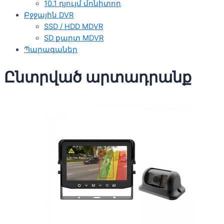
10.1 դյույմ մոնիտոր
Բջջային DVR
SSD / HDD MDVR
SD քարտ MDVR
Պարագաներ
Ընտրված արտադրանք