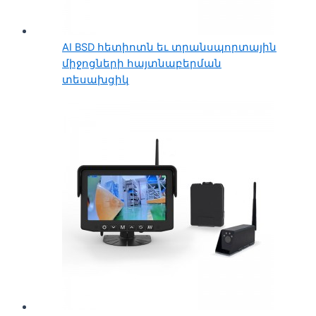
AI BSD հետիոտն եւ տրանսպորտային
միջոցների հայտնաբերման
տեսախցիկ