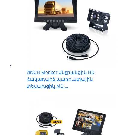
7INCH Monitor Անջրանցիկ HD
Հակադարձ պահուստային
տեսախցիկ MO ...