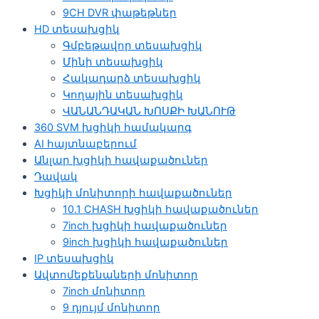
9CH DVR փաթեթներ
HD տեսախցիկ
Գմբեթավոր տեսախցիկ
Մինի տեսախցիկ
Հակադարձ տեսախցիկ
Կողային տեսախցիկ
ՎԱՆԱՆԴԱԿԱՆ ԽՈՍՔԻ ԽԱՆՈՒԹ
360 SVM խցիկի համակարգ
AI հայտնաբերում
Անլար խցիկի հավաքածուներ
Դավակ
Խցիկի մոնիտորի հավաքածուներ
10.1 CHASH Խցիկի հավաքածուներ
7inch խցիկի հավաքածուներ
9inch խցիկի հավաքածուներ
IP տեսախցիկ
Ավտոմեքենաների մոնիտոր
7inch մոնիտոր
9 դյույմ մոնիտոր