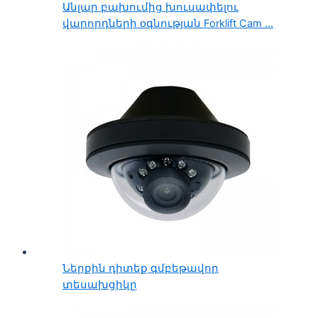
Անլար բախումից խուսափելու
վարորդների օգնության Forklift Cam ...
Ներքին դիտեք գմբեթավոր
տեսախցիկը