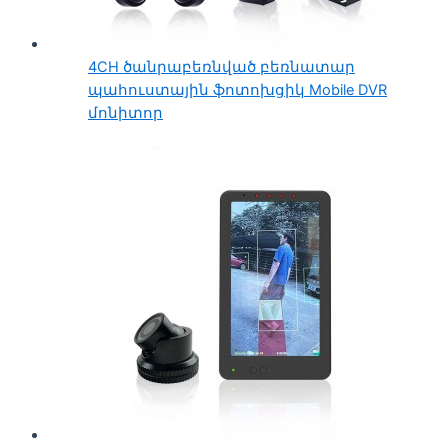
4CH ծանրաբեռնված բեռնատար
պահուստային ֆոտոխցիկ Mobile DVR
մոնիտոր