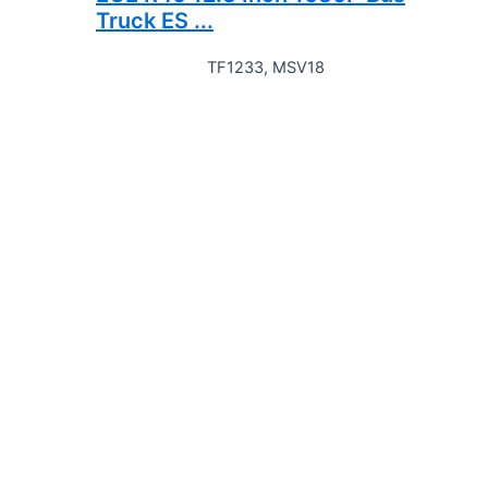
Truck ES ...
TF1233, MSV18