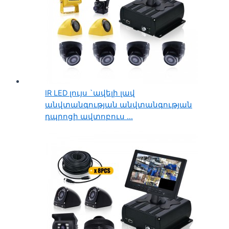
IR LED լույս `ավելի լավ
անվտանգության անվտանգության
դպրոցի ավտոբուս ...