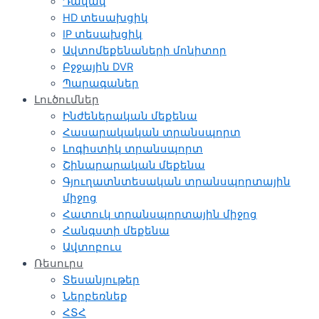
Դավակ
HD տեսախցիկ
IP տեսախցիկ
Ավտոմեքենաների մոնիտոր
Բջջային DVR
Պարագաներ
Լուծումներ
Ինժեներական մեքենա
Հասարակական տրանսպորտ
Լոգիստիկ տրանսպորտ
Շինարարական մեքենա
Գյուղատնտեսական տրանսպորտային
միջոց
Հատուկ տրանսպորտային միջոց
Հանգստի մեքենա
Ավտոբուս
Ռեսուրս
Տեսանյութեր
Ներբեռնեք
ՀՏՀ