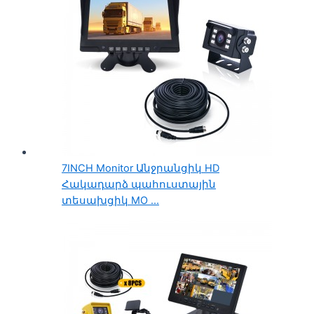
7INCH Monitor Անջրանցիկ HD
Հակադարձ պահուստային
տեսախցիկ MO ...