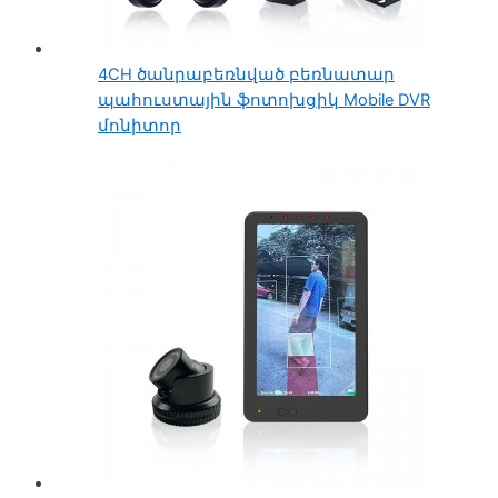
4CH ծանրաբեռնված բեռնատար
պահուստային ֆոտոխցիկ Mobile DVR
մոնիտոր