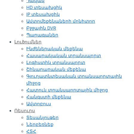
Դավակ
HD տեսախցիկ
IP տեսախցիկ
Ավտոմեքենաների մոնիտոր
Բջջային DVR
Պարագաներ
Լուծումներ
Ինժեներական մեքենա
Հասարակական տրանսպորտ
Լոգիստիկ տրանսպորտ
Շինարարական մեքենա
Գյուղատնտեսական տրանսպորտային
միջոց
Հատուկ տրանսպորտային միջոց
Հանգստի մեքենա
Ավտոբուս
Ռեսուրս
Տեսանյութեր
Ներբեռնեք
ՀՏՀ