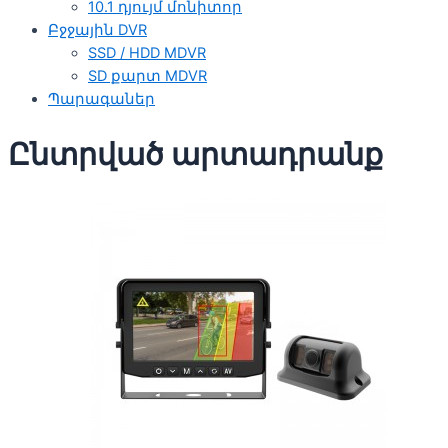
10.1 դյույմ մոնիտոր
Բջջային DVR
SSD / HDD MDVR
SD քարտ MDVR
Պարագաներ
Ընտրված արտադրանք