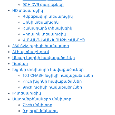
9CH DVR փաթեթներ
HD տեսախցիկ
Գմբեթավոր տեսախցիկ
Մինի տեսախցիկ
Հակադարձ տեսախցիկ
Կողային տեսախցիկ
ՎԱՆԱՆԴԱԿԱՆ ԽՈՍՔԻ ԽԱՆՈՒԹ
360 SVM խցիկի համակարգ
AI հայտնաբերում
Անլար խցիկի հավաքածուներ
Դավակ
Խցիկի մոնիտորի հավաքածուներ
10.1 CHASH Խցիկի հավաքածուներ
7inch խցիկի հավաքածուներ
9inch խցիկի հավաքածուներ
IP տեսախցիկ
Ավտոմեքենաների մոնիտոր
7inch մոնիտոր
9 դյույմ մոնիտոր