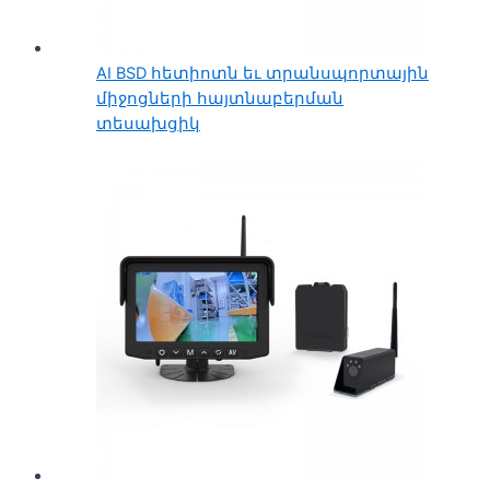
AI BSD հետիոտն եւ տրանսպորտային
միջոցների հայտնաբերման
տեսախցիկ