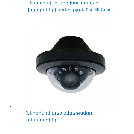
Անլար բախումից խուսափելու
վարորդների օգնության Forklift Cam ...
Ներքին դիտեք գմբեթավոր
տեսախցիկը