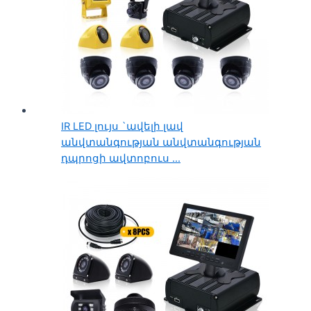
IR LED լույս `ավելի լավ
անվտանգության անվտանգության
դպրոցի ավտոբուս ...