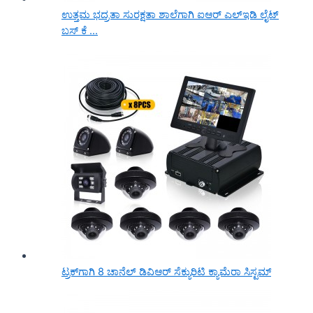
ಉತ್ತಮ ಭದ್ರತಾ ಸುರಕ್ಷತಾ ಶಾಲೆಗಾಗಿ ಐಆರ್ ಎಲ್ಇಡಿ ಲೈಟ್
ಬಸ್ ಕೆ ...
ಟ್ರಕ್‌ಗಾಗಿ 8 ಚಾನೆಲ್ ಡಿವಿಆರ್ ಸೆಕ್ಯುರಿಟಿ ಕ್ಯಾಮೆರಾ ಸಿಸ್ಟಮ್