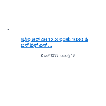
ಇಸಿಇ ಆರ್ 46 12.3 ಇಂಚು 1080 ಪಿ
ಬಸ್ ಟ್ರಕ್ ಎಸ್ ...
ಟಿಎಫ್ 1233, ಎಂಎಸ್ವಿ 18