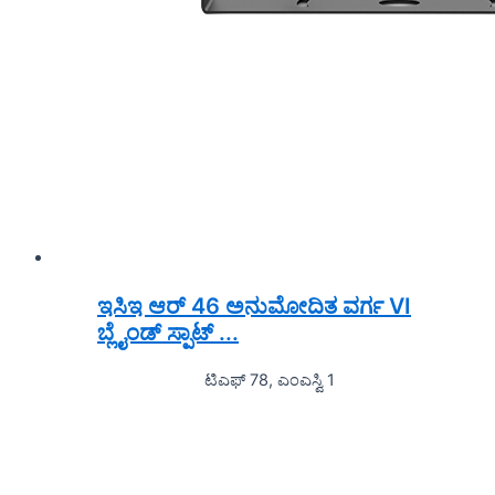
ಇಸಿಇ ಆರ್ 46 ಅನುಮೋದಿತ ವರ್ಗ VI
ಬ್ಲೈಂಡ್ ಸ್ಪಾಟ್ ...
ಟಿಎಫ್ 78, ಎಂಎಸ್ವಿ 1