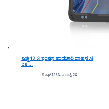
ಎಚ್ಡಿ 12.3 ಇಂಚಿನ ಪಾದಚಾರಿ ವಾಹನ ai
bs ...
ಟಿಎಫ್ 1233, ಎಂಎಸ್ವಿ 20