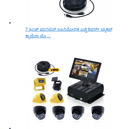
7 ಇಂಚ್ ಮಾನಿಟರ್ ಜಲನಿರೋಧಕ ಎಚ್ಡಿ ರಿವರ್ಸ್ ಬ್ಯಾಕಪ್
ಕ್ಯಾಮೆರಾ ಮೊ ...