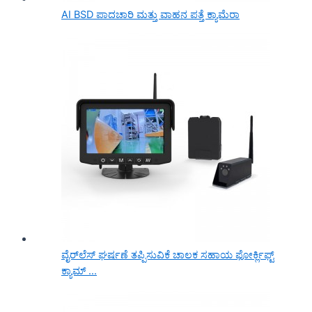
AI BSD ಪಾದಚಾರಿ ಮತ್ತು ವಾಹನ ಪತ್ತೆ ಕ್ಯಾಮೆರಾ
ವೈರ್‌ಲೆಸ್ ಘರ್ಷಣೆ ತಪ್ಪಿಸುವಿಕೆ ಚಾಲಕ ಸಹಾಯ ಫೋರ್ಕ್ಲಿಫ್ಟ್
ಕ್ಯಾಮ್ ...