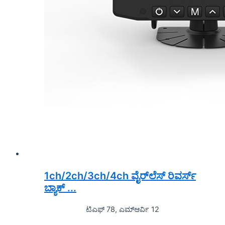
1ch/2ch/3ch/4ch ವೈರ್‌ಲೆಸ್ ರಿವರ್ಸ್
ಬ್ಯಾಕ್ ...
ಟಿಎಫ್ 78, ಎಮ್ಆರ್ವಿ 12