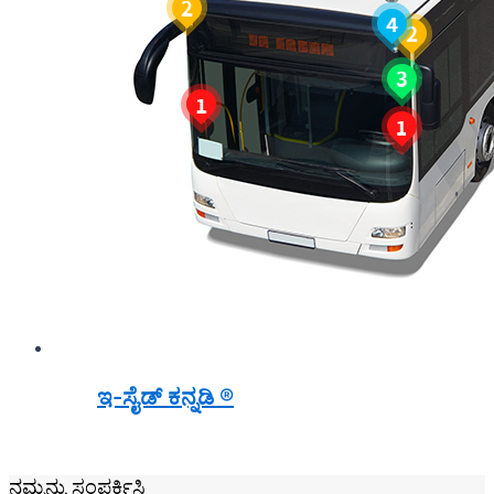
ಇ-ಸೈಡ್ ಕನ್ನಡಿ ®
ನಮ್ಮನ್ನು ಸಂಪರ್ಕಿಸಿ