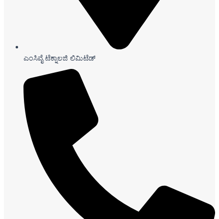
ಎಂಸಿವೈ ಟೆಕ್ನಾಲಜಿ ಲಿಮಿಟೆಡ್