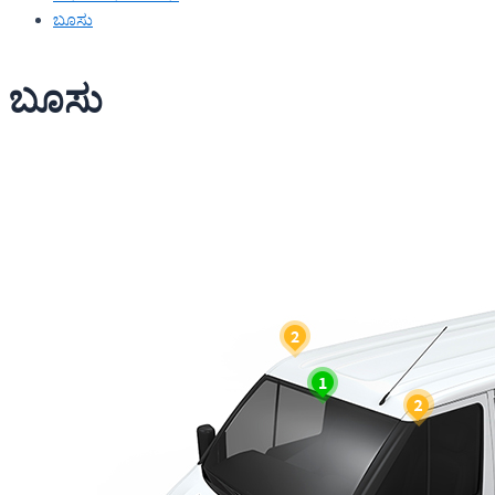
ಬೂಸು
ಬೂಸು