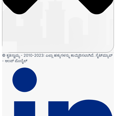
© ಕೃತಿಸ್ವಾಮ್ಯ - 2010-2023: ಎಲ್ಲಾ ಹಕ್ಕುಗಳನ್ನು ಕಾಯ್ದಿರಿಸಲಾಗಿದೆ. ಸೈಟ್‌ಮ್ಯಾಪ್
- ಆಂಪ್ ಮೊಬೈಲ್