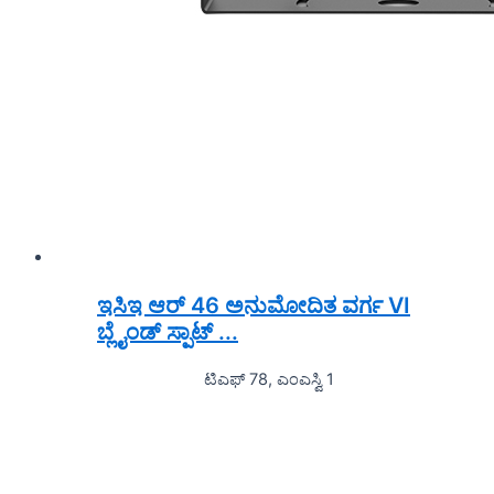
ಇಸಿಇ ಆರ್ 46 ಅನುಮೋದಿತ ವರ್ಗ VI
ಬ್ಲೈಂಡ್ ಸ್ಪಾಟ್ ...
ಟಿಎಫ್ 78, ಎಂಎಸ್ವಿ 1