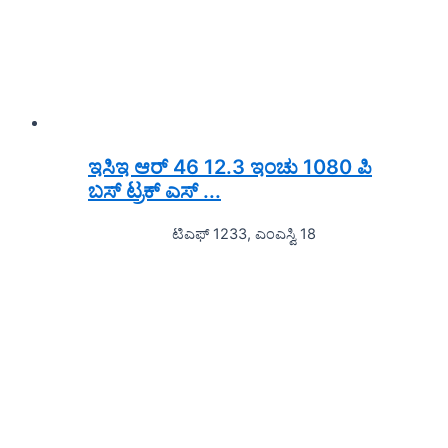
ಇಸಿಇ ಆರ್ 46 12.3 ಇಂಚು 1080 ಪಿ
ಬಸ್ ಟ್ರಕ್ ಎಸ್ ...
ಟಿಎಫ್ 1233, ಎಂಎಸ್ವಿ 18