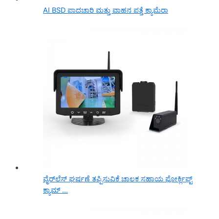
AI BSD ಪಾದಚಾರಿ ಮತ್ತು ವಾಹನ ಪತ್ತೆ ಕ್ಯಾಮೆರಾ
ವೈರ್‌ಲೆಸ್ ಘರ್ಷಣೆ ತಪ್ಪಿಸುವಿಕೆ ಚಾಲಕ ಸಹಾಯ ಫೋರ್ಕ್ಲಿಫ್ಟ್
ಕ್ಯಾಮ್ ...