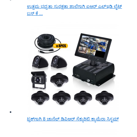
ಉತ್ತಮ ಭದ್ರತಾ ಸುರಕ್ಷತಾ ಶಾಲೆಗಾಗಿ ಐಆರ್ ಎಲ್ಇಡಿ ಲೈಟ್
ಬಸ್ ಕೆ ...
ಟ್ರಕ್‌ಗಾಗಿ 8 ಚಾನೆಲ್ ಡಿವಿಆರ್ ಸೆಕ್ಯುರಿಟಿ ಕ್ಯಾಮೆರಾ ಸಿಸ್ಟಮ್