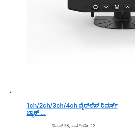
1ch/2ch/3ch/4ch ವೈರ್‌ಲೆಸ್ ರಿವರ್ಸ್
ಬ್ಯಾಕ್ ...
ಟಿಎಫ್ 78, ಎಮ್ಆರ್ವಿ 12