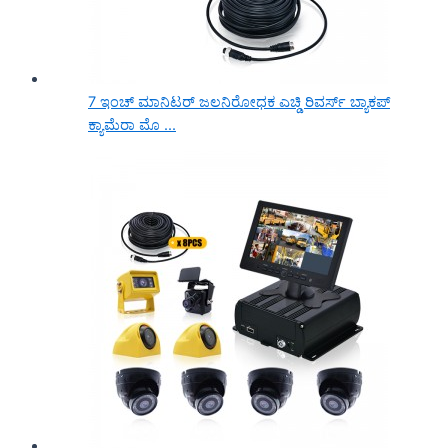
7 ಇಂಚ್ ಮಾನಿಟರ್ ಜಲನಿರೋಧಕ ಎಚ್ಡಿ ರಿವರ್ಸ್ ಬ್ಯಾಕಪ್
ಕ್ಯಾಮೆರಾ ಮೊ ...