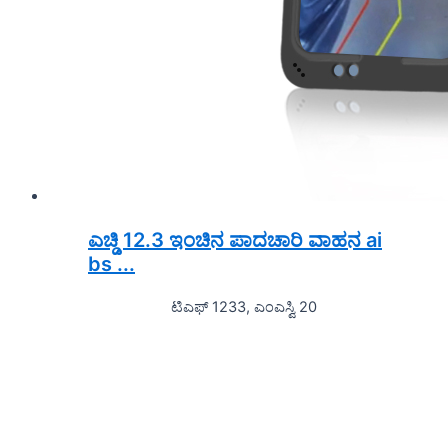
ಎಚ್ಡಿ 12.3 ಇಂಚಿನ ಪಾದಚಾರಿ ವಾಹನ ai
bs ...
ಟಿಎಫ್ 1233, ಎಂಎಸ್ವಿ 20