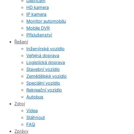
Dashcam
HD kamera
IP kamera
Monitor automobilu
Mobile DVR
Příslušenství
Řešení
Inženýrské vozidlo
Veřejná doprava
Logistická doprava
Stavební vozidlo
Zemědělské vozidlo
Speciální vozidlo
Rekreační vozidlo
Autobus
Zdroj
Videa
Stáhnout
FAQ
Zprávy