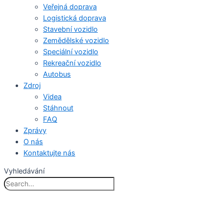
Veřejná doprava
Logistická doprava
Stavební vozidlo
Zemědělské vozidlo
Speciální vozidlo
Rekreační vozidlo
Autobus
Zdroj
Videa
Stáhnout
FAQ
Zprávy
O nás
Kontaktujte nás
Vyhledávání