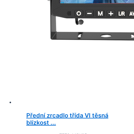
Přední zrcadlo třída VI těsná
blízkost ...