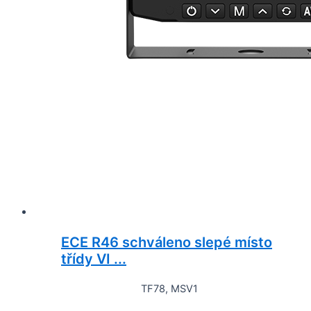
ECE R46 schváleno slepé místo
třídy VI ...
TF78, MSV1