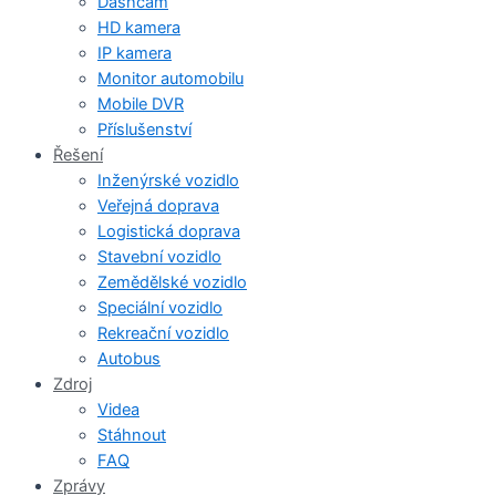
Dashcam
HD kamera
IP kamera
Monitor automobilu
Mobile DVR
Příslušenství
Řešení
Inženýrské vozidlo
Veřejná doprava
Logistická doprava
Stavební vozidlo
Zemědělské vozidlo
Speciální vozidlo
Rekreační vozidlo
Autobus
Zdroj
Videa
Stáhnout
FAQ
Zprávy