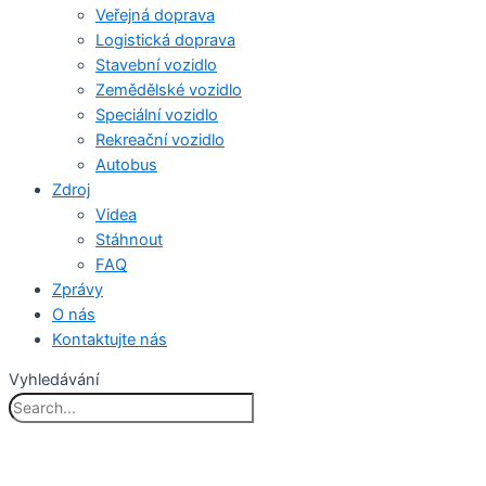
Veřejná doprava
Logistická doprava
Stavební vozidlo
Zemědělské vozidlo
Speciální vozidlo
Rekreační vozidlo
Autobus
Zdroj
Videa
Stáhnout
FAQ
Zprávy
O nás
Kontaktujte nás
Vyhledávání