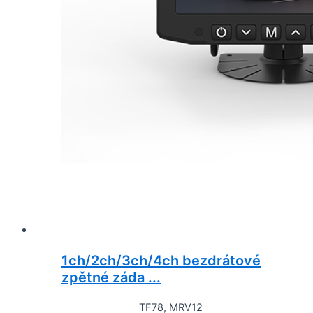
1ch/2ch/3ch/4ch bezdrátové
zpětné záda ...
TF78, MRV12