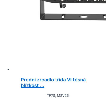
Přední zrcadlo třída VI těsná
blízkost ...
TF78, MSV25