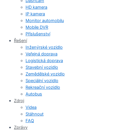
Dashcam
HD kamera
IP kamera
Monitor automobilu
Mobile DVR
Příslušenství
Řešení
Inženýrské vozidlo
Veřejná doprava
Logistická doprava
Stavební vozidlo
Zemědělské vozidlo
Speciální vozidlo
Rekreační vozidlo
Autobus
Zdroj
Videa
Stáhnout
FAQ
Zprávy