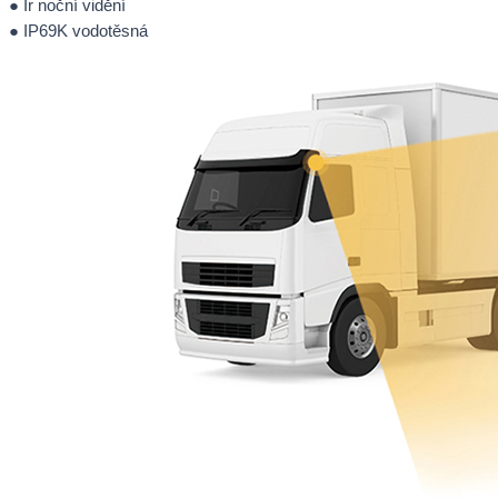
● Ir noční vidění
● IP69K vodotěsná