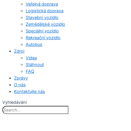
Veřejná doprava
Logistická doprava
Stavební vozidlo
Zemědělské vozidlo
Speciální vozidlo
Rekreační vozidlo
Autobus
Zdroj
Videa
Stáhnout
FAQ
Zprávy
O nás
Kontaktujte nás
Vyhledávání