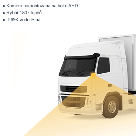
● Kamera namontovaná na boku AHD
● Rybář 180 stupňů
● IP69K vodotěsná