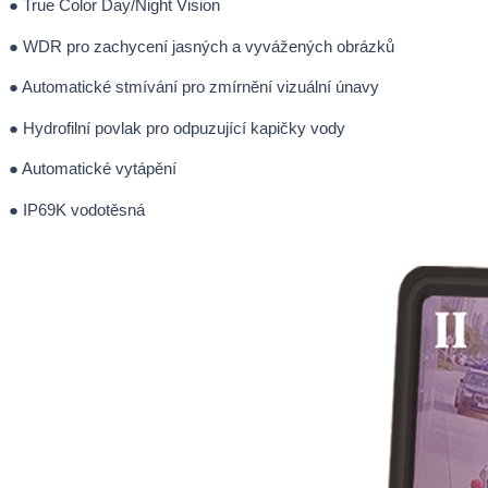
● True Color Day/Night Vision
● WDR pro zachycení jasných a vyvážených obrázků
● Automatické stmívání pro zmírnění vizuální únavy
● Hydrofilní povlak pro odpuzující kapičky vody
● Automatické vytápění
● IP69K vodotěsná