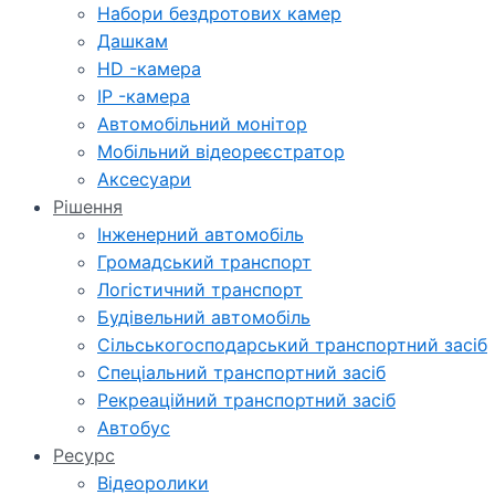
Набори бездротових камер
Дашкам
HD -камера
IP -камера
Автомобільний монітор
Мобільний відеореєстратор
Аксесуари
Рішення
Інженерний автомобіль
Громадський транспорт
Логістичний транспорт
Будівельний автомобіль
Сільськогосподарський транспортний засіб
Спеціальний транспортний засіб
Рекреаційний транспортний засіб
Автобус
Ресурс
Відеоролики