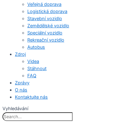
Veřejná doprava
Logistická doprava
Stavební vozidlo
Zemědělské vozidlo
Speciální vozidlo
Rekreační vozidlo
Autobus
Zdroj
Videa
Stáhnout
FAQ
Zprávy
O nás
Kontaktujte nás
Vyhledávání