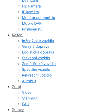
Dashcam
HD kamera
IP kamera
Monitor automobilu
Mobile DVR
Příslušenství
Řešení
Inženýrské vozidlo
Veřejná doprava
Logistická doprava
Stavební vozidlo
Zemědělské vozidlo
Speciální vozidlo
Rekreační vozidlo
Autobus
Zdroj
Videa
Stáhnout
FAQ
Zprávy