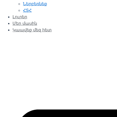
Ներբեռնեք
ՀՏՀ
Լուրեր
Մեր մասին
Կապվեք մեզ հետ