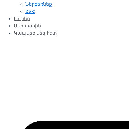
Ներբեռնեք
ՀՏՀ
Լուրեր
Մեր մասին
Կապվեք մեզ հետ