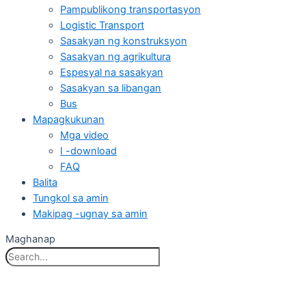
Pampublikong transportasyon
Logistic Transport
Sasakyan ng konstruksyon
Sasakyan ng agrikultura
Espesyal na sasakyan
Sasakyan sa libangan
Bus
Mapagkukunan
Mga video
I -download
FAQ
Balita
Tungkol sa amin
Makipag -ugnay sa amin
Maghanap