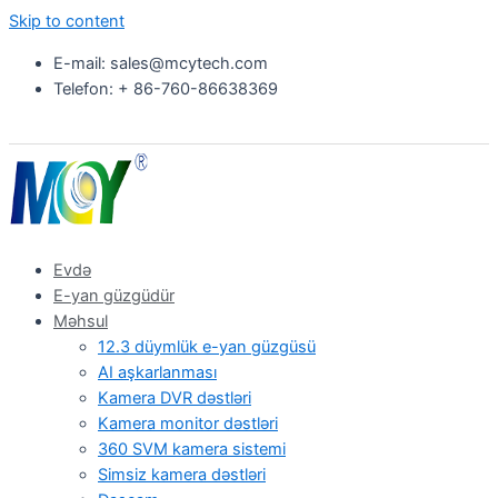
Skip to content
E-mail: sales@mcytech.com
Telefon: + 86-760-86638369
Evdə
E-yan güzgüdür
Məhsul
12.3 düymlük e-yan güzgüsü
AI aşkarlanması
Kamera DVR dəstləri
Kamera monitor dəstləri
360 SVM kamera sistemi
Simsiz kamera dəstləri