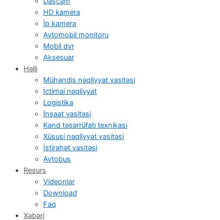
Daşcam
HD kamera
İp kamera
Avtomobil monitoru
Mobil dvr
Aksesuar
Həlli
Mühəndis nəqliyyat vasitəsi
İctimai nəqliyyat
Logistika
İnşaat vasitəsi
Kənd təsərrüfatı texnikası
Xüsusi nəqliyyat vasitəsi
İstirahət vasitəsi
Avtobus
Resurs
Videonlar
Download
Faq
Xəbəri