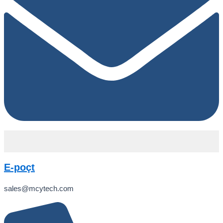
E-poçt
sales@mcytech.com