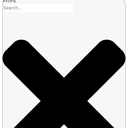
Axtarış