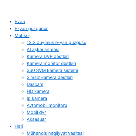
Evdə
E-yan güzgüdür
Məhsul
12.3 düymlük e-yan güzgüsü
AI aşkarlanması
Kamera DVR dəstləri
Kamera monitor dəstləri
360 SVM kamera sistemi
Simsiz kamera dəstləri
Daşcam
HD kamera
İp kamera
Avtomobil monitoru
Mobil dvr
Aksesuar
Həlli
Mühəndis nəqliyyat vasitəsi