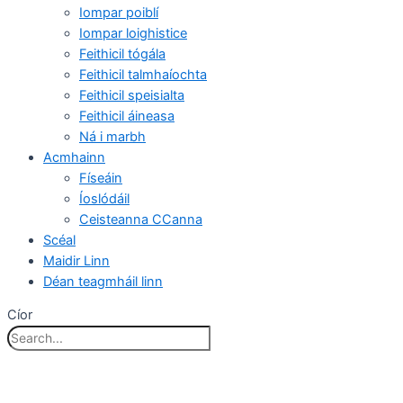
Iompar poiblí
Iompar loighistice
Feithicil tógála
Feithicil talmhaíochta
Feithicil speisialta
Feithicil áineasa
Ná i marbh
Acmhainn
Físeáin
Íoslódáil
Ceisteanna CCanna
Scéal
Maidir Linn
Déan teagmháil linn
Cíor