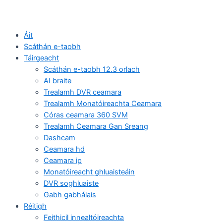
Áit
Scáthán e-taobh
Táirgeacht
Scáthán e-taobh 12.3 orlach
AI braite
Trealamh DVR ceamara
Trealamh Monatóireachta Ceamara
Córas ceamara 360 SVM
Trealamh Ceamara Gan Sreang
Dashcam
Ceamara hd
Ceamara ip
Monatóireacht ghluaisteáin
DVR soghluaiste
Gabh gabhálais
Réitigh
Feithicil innealtóireachta