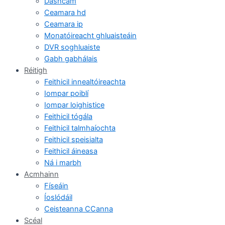
Dashcam
Ceamara hd
Ceamara ip
Monatóireacht ghluaisteáin
DVR soghluaiste
Gabh gabhálais
Réitigh
Feithicil innealtóireachta
Iompar poiblí
Iompar loighistice
Feithicil tógála
Feithicil talmhaíochta
Feithicil speisialta
Feithicil áineasa
Ná i marbh
Acmhainn
Físeáin
Íoslódáil
Ceisteanna CCanna
Scéal