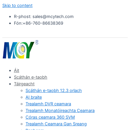
Skip to content
R-phost: sales@mcytech.com
Fón:+86-760-86638369
Áit
Scáthán e-taobh
Táirgeacht
Scáthán e-taobh 12.3 orlach
AI braite
Trealamh DVR ceamara
Trealamh Monatóireachta Ceamara
Córas ceamara 360 SVM
Trealamh Ceamara Gan Sreang