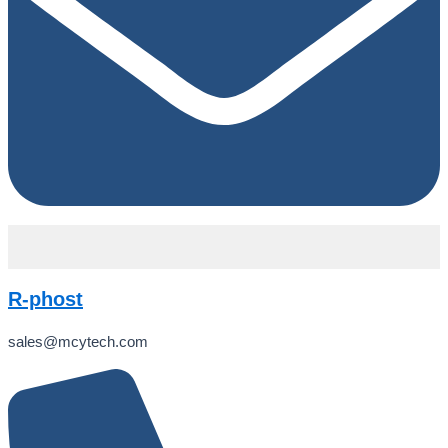
R-phost
sales@mcytech.com