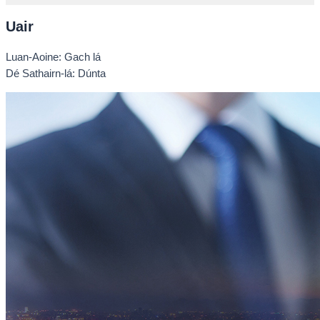
Uair
Luan-Aoine: Gach lá
Dé Sathairn-lá: Dúnta