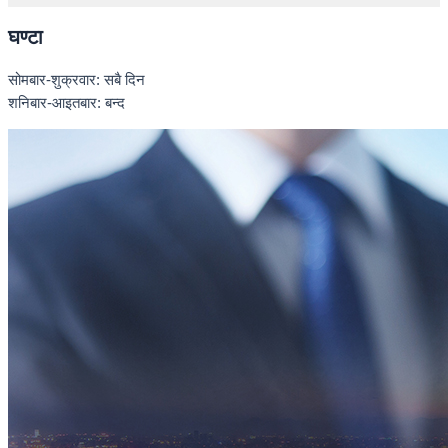
घण्टा
सोमबार-शुक्रवार: सबै दिन
शनिबार-आइतबार: बन्द