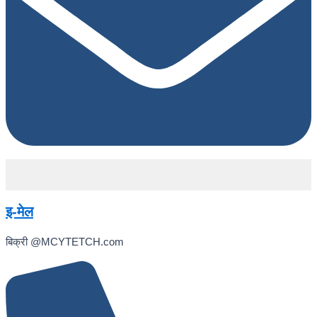
इ-मेल
बिक्री @MCYTETCH.com