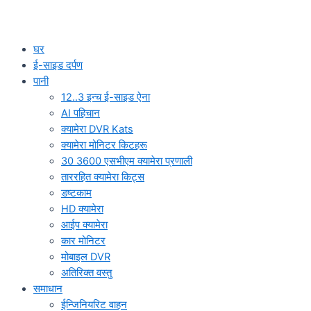
घर
ई-साइड दर्पण
पानी
12..3 इन्च ई-साइड ऐना
AI पहिचान
क्यामेरा DVR Kats
क्यामेरा मोनिटर किटहरू
30 3600 एसभीएम क्यामेरा प्रणाली
ताररहित क्यामेरा किट्स
डष्टकाम
HD क्यामेरा
आईप क्यामेरा
कार मोनिटर
मोबाइल DVR
अतिरिक्त वस्तु
समाधान
ईन्जिनियरिट वाहन