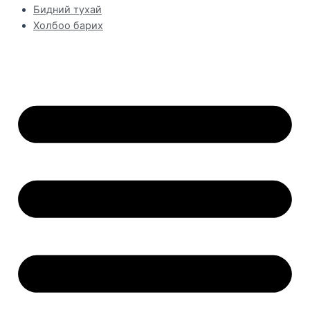
Бидний тухай
Холбоо барих