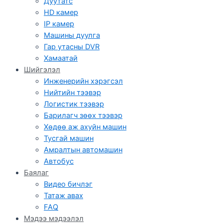
Дуутатс
HD камер
IP камер
Машины дуулга
Гар утасны DVR
Хамаатай
Шийгэлэл
Инженерийн хэрэгсэл
Нийтийн тээвэр
Логистик тээвэр
Барилагч зөөх тээвэр
Хөдөө аж ахуйн машин
Тусгай машин
Амралтын автомашин
Автобус
Баялаг
Видео бичлэг
Татаж авах
FAQ
Мэдээ мэдээлэл