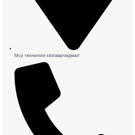
Mcy технологи хязгаарлагдмал