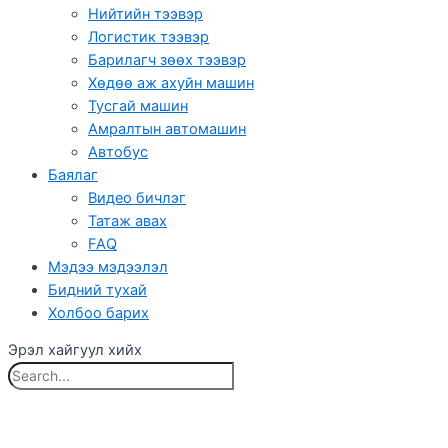
Нийтийн тээвэр
Логистик тээвэр
Барилагч зөөх тээвэр
Хөдөө аж ахуйн машин
Тусгай машин
Амралтын автомашин
Автобус
Баялаг
Видео бичлэг
Татаж авах
FAQ
Мэдээ мэдээлэл
Бидний тухай
Холбоо барих
Эрэл хайгуул хийх