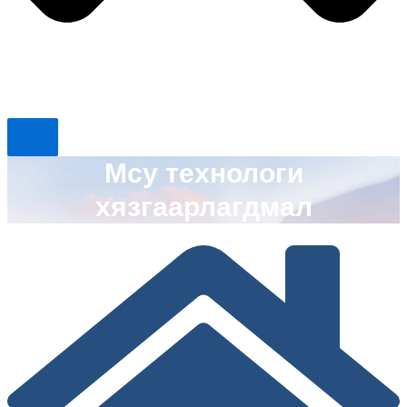
Mcy технологи
хязгаарлагдмал