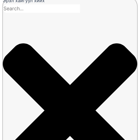
Эрэл хайгуул хийх