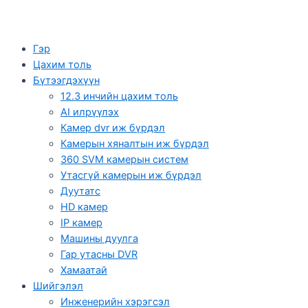
Гэр
Цахим толь
Бүтээгдэхүүн
12.3 инчийн цахим толь
AI илрүүлэх
Камер dvr иж бүрдэл
Камерын хяналтын иж бүрдэл
360 SVM камерын систем
Утасгүй камерын иж бүрдэл
Дуутатс
HD камер
IP камер
Машины дуулга
Гар утасны DVR
Хамаатай
Шийгэлэл
Инженерийн хэрэгсэл