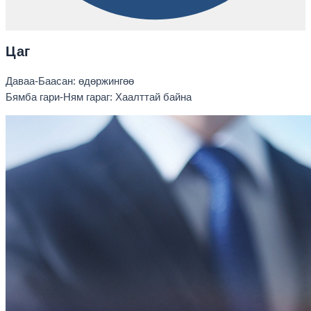
Цаг
Даваа-Баасан: өдөржингөө
Бямба гари-Ням гараг: Хаалттай байна