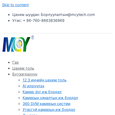
Skip to content
Цахим шуудан: Борлуулалтын@mcytech.com
Утас: + 86-760-8663836969
Гэр
Цахим толь
Бүтээгдэхүүн
12.3 инчийн цахим толь
AI илрүүлэх
Камер dvr иж бүрдэл
Камерын хяналтын иж бүрдэл
360 SVM камерын систем
Утасгүй камерын иж бүрдэл