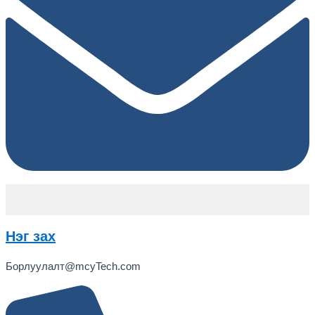
Нэг зах
Борлуулалт@mcyTech.com