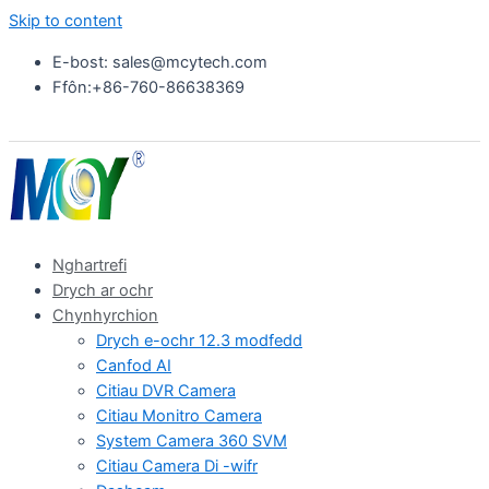
Skip to content
E-bost: sales@mcytech.com
Ffôn:+86-760-86638369
Nghartrefi
Drych ar ochr
Chynhyrchion
Drych e-ochr 12.3 modfedd
Canfod AI
Citiau DVR Camera
Citiau Monitro Camera
System Camera 360 SVM
Citiau Camera Di -wifr