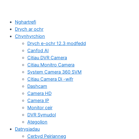
Nghartrefi
Drych ar ochr
Chynhyrchion
Drych e-ochr 12.3 modfedd
Canfod AI
Citiau DVR Camera
Citiau Monitro Camera
System Camera 360 SVM
Citiau Camera Di -wifr
Dashcam
Camera HD
Camera IP
Monitor ceir
DVR Symudol
Ategolion
Datrysiadau
Cerbyd Peirianneg