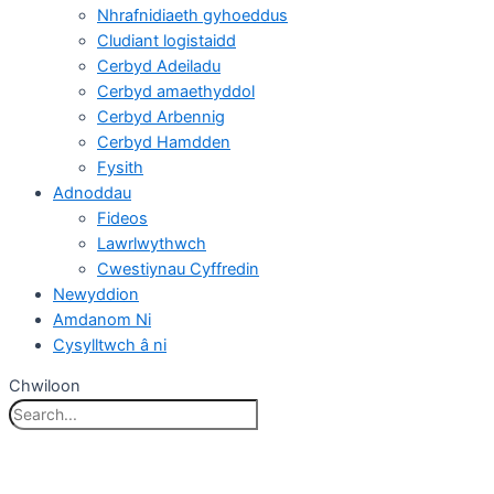
Nhrafnidiaeth gyhoeddus
Cludiant logistaidd
Cerbyd Adeiladu
Cerbyd amaethyddol
Cerbyd Arbennig
Cerbyd Hamdden
Fysith
Adnoddau
Fideos
Lawrlwythwch
Cwestiynau Cyffredin
Newyddion
Amdanom Ni
Cysylltwch â ni
Chwiloon