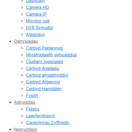
Dashcam
Camera HD
Camera IP
Monitor ceir
DVR Symudol
Ategolion
Datrysiadau
Cerbyd Peirianneg
Nhrafnidiaeth gyhoeddus
Cludiant logistaidd
Cerbyd Adeiladu
Cerbyd amaethyddol
Cerbyd Arbennig
Cerbyd Hamdden
Fysith
Adnoddau
Fideos
Lawrlwythwch
Cwestiynau Cyffredin
Newyddion