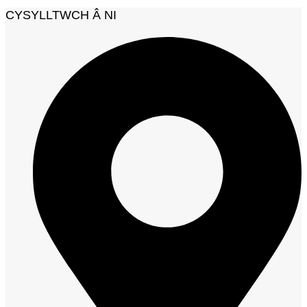
CYSYLLTWCH Â NI