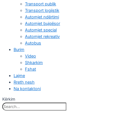
Transport publik
Transport logjistik
Automjet ndërtimi
Automjet bujqësor
Automjet special
Automjet rekreativ
Autobus
Burim
Video
Shkarkim
Fshat
Lajme
Rreth nesh
Na kontaktoni
Kërkim