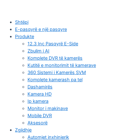
Shtëpi
E-pasqyrë e një pasqyre
Produkte
12.3 Inç Pasqyrë E-Side
Zbulim i AI
Komplete DVR të kamerës
Kutitë e monitorimit të kamerave
360 Sistemi i Kamerës SVM
Komplete kamerash pa tel
Dashamirës
Kamera HD
Ip kamera
Monitor i makinave
Mobile DVR
Aksesorë
Zgjidhje
Automjet inxhinierik