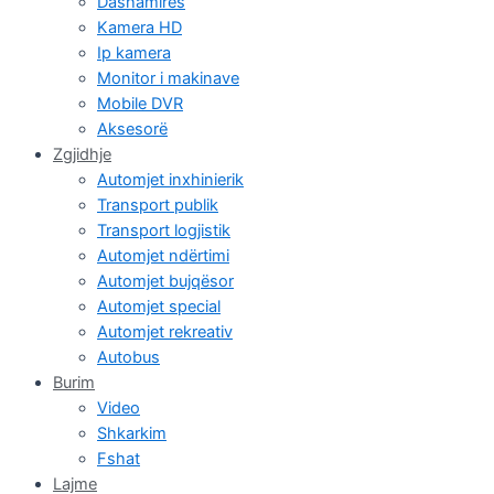
Dashamirës
Kamera HD
Ip kamera
Monitor i makinave
Mobile DVR
Aksesorë
Zgjidhje
Automjet inxhinierik
Transport publik
Transport logjistik
Automjet ndërtimi
Automjet bujqësor
Automjet special
Automjet rekreativ
Autobus
Burim
Video
Shkarkim
Fshat
Lajme