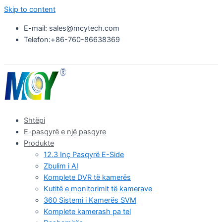
Skip to content
E-mail: sales@mcytech.com
Telefon:+86-760-86638369
Shtëpi
E-pasqyrë e një pasqyre
Produkte
12.3 Inç Pasqyrë E-Side
Zbulim i AI
Komplete DVR të kamerës
Kutitë e monitorimit të kamerave
360 Sistemi i Kamerës SVM
Komplete kamerash pa tel