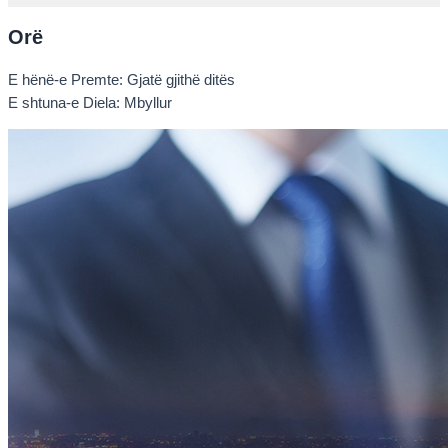
Orë
E hënë-e Premte: Gjatë gjithë ditës
E shtuna-e Diela: Mbyllur