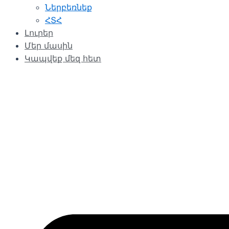
Ներբեռնեք
ՀՏՀ
Լուրեր
Մեր մասին
Կապվեք մեզ հետ