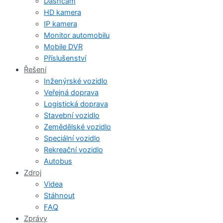
Dashcam
HD kamera
IP kamera
Monitor automobilu
Mobile DVR
Příslušenství
Řešení
Inženýrské vozidlo
Veřejná doprava
Logistická doprava
Stavební vozidlo
Zemědělské vozidlo
Speciální vozidlo
Rekreační vozidlo
Autobus
Zdroj
Videa
Stáhnout
FAQ
Zprávy