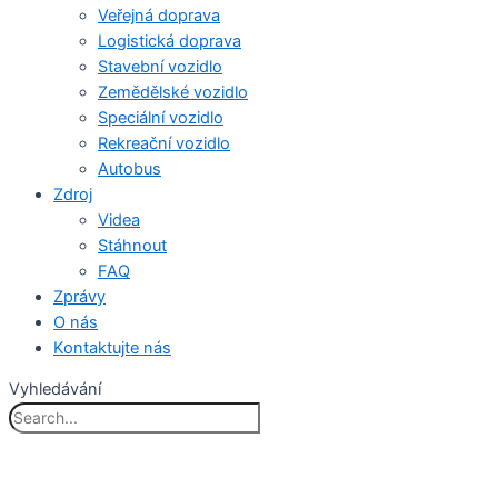
Veřejná doprava
Logistická doprava
Stavební vozidlo
Zemědělské vozidlo
Speciální vozidlo
Rekreační vozidlo
Autobus
Zdroj
Videa
Stáhnout
FAQ
Zprávy
O nás
Kontaktujte nás
Vyhledávání