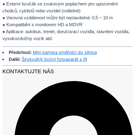
● Externí bzučák se zvukovým poplachem pro upozornění
chodců, cyklistů nebo vozidel (volitelné)
● Varovná vzdálenost může být nastavitelná: 0,5 ~ 10 m
● Kompatibilní s monitorem HD a MDVR
● Aplikace: autobus, trenér, doručovací vozidla, stavební vozidla,
vysokozdvižný vozík atd.
Předchozí:
Mini kamera směřující do silnice
Další:
Širokoúhlý boční fotoaparát s IR
KONTAKTUJTE NÁS