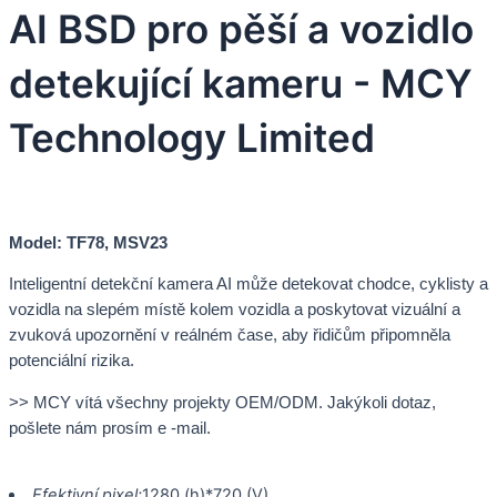
AI BSD pro pěší a vozidlo
detekující kameru - MCY
Technology Limited
Model: TF78, MSV23
Inteligentní detekční kamera AI může detekovat chodce, cyklisty a
vozidla na slepém místě kolem vozidla a poskytovat vizuální a
zvuková upozornění v reálném čase, aby řidičům připomněla
potenciální rizika.
>> MCY vítá všechny projekty OEM/ODM. Jakýkoli dotaz,
pošlete nám prosím e -mail.
Efektivní pixel:
1280 (h)*720 (V)