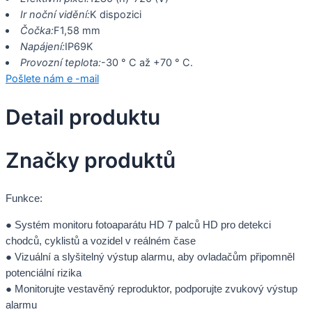
Ir noční vidění:
K dispozici
Čočka:
F1,58 mm
Napájení:
IP69K
Provozní teplota:
-30 ° C až +70 ° C.
Pošlete nám e -mail
Detail produktu
Značky produktů
Funkce:
● Systém monitoru fotoaparátu HD 7 palců HD pro detekci
chodců, cyklistů a vozidel v reálném čase
● Vizuální a slyšitelný výstup alarmu, aby ovladačům připomněl
potenciální rizika
● Monitorujte vestavěný reproduktor, podporujte zvukový výstup
alarmu