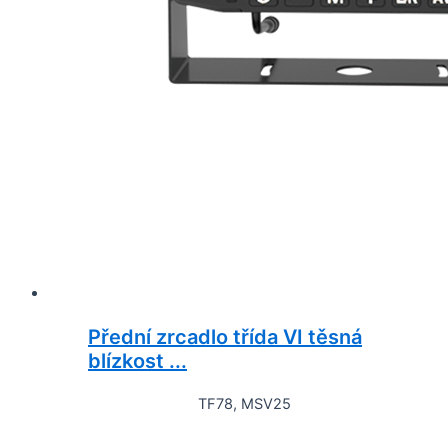
Přední zrcadlo třída VI těsná
blízkost ...
TF78, MSV25