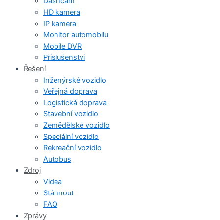
Dashcam
HD kamera
IP kamera
Monitor automobilu
Mobile DVR
Příslušenství
Řešení
Inženýrské vozidlo
Veřejná doprava
Logistická doprava
Stavební vozidlo
Zemědělské vozidlo
Speciální vozidlo
Rekreační vozidlo
Autobus
Zdroj
Videa
Stáhnout
FAQ
Zprávy