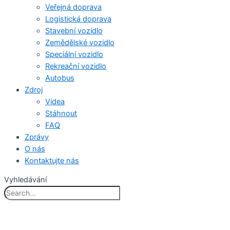
Veřejná doprava
Logistická doprava
Stavební vozidlo
Zemědělské vozidlo
Speciální vozidlo
Rekreační vozidlo
Autobus
Zdroj
Videa
Stáhnout
FAQ
Zprávy
O nás
Kontaktujte nás
Vyhledávání