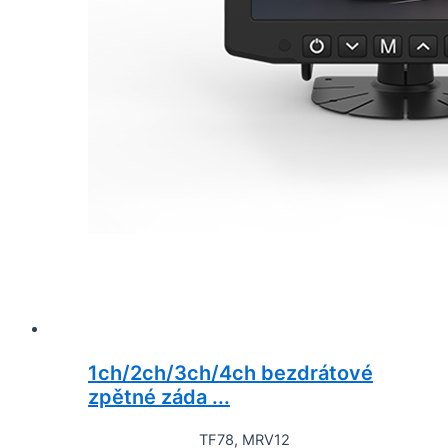
1ch/2ch/3ch/4ch bezdrátové
zpětné záda ...
TF78, MRV12