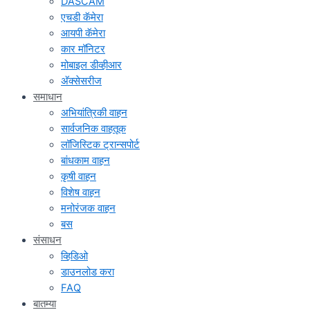
DASCAM
एचडी कॅमेरा
आयपी कॅमेरा
कार मॉनिटर
मोबाइल डीव्हीआर
अ‍ॅक्सेसरीज
समाधान
अभियांत्रिकी वाहन
सार्वजनिक वाहतूक
लॉजिस्टिक ट्रान्सपोर्ट
बांधकाम वाहन
कृषी वाहन
विशेष वाहन
मनोरंजक वाहन
बस
संसाधन
व्हिडिओ
डाउनलोड करा
FAQ
बातम्या