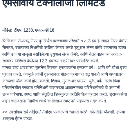
एमसीवाय टेक्नॉलॉजी लिमिटेड
मॉडेल: टीएफ 1233, एमएसव्ही 18
फिजिकल रीअरव्यू मिरर पुनर्स्थित करण्याच्या उद्देशाने १२..3 इंच ई-साइड मिरर कॅमेरा
सिस्टम, रस्त्याच्या स्थितीची प्रतिमा कॅप्चर करते ड्युअल लेन्स कॅमेरे वाहनाच्या डाव्या
आणि उजव्या बाजूला बसविलेल्या ड्युअल लेन्स कॅमेरे, आणि नंतर वाहनाच्या आत ए-
खांबावर निश्चित केलेल्या 12.3-इंचाच्या स्क्रीनवर प्रसारित करते.
मानक बाह्य आरशांच्या तुलनेत सिस्टम ड्रायव्हर्सना इष्टतम वर्ग II आणि वर्ग चौथा दृश्य
प्रदान करते, ज्यामुळे त्यांची दृश्यमानता मोठ्या प्रमाणात वाढू शकते आणि अपघातात
जाण्याचा धोका कमी होऊ शकतो. शिवाय, मुसळधार पाऊस, धुके, बर्फ, गरीब किंवा
परिवर्तनशील प्रकाश परिस्थिती यासारख्या आव्हानात्मक परिस्थितीतही ही प्रणाली
उच्च परिभाषा, स्पष्ट आणि संतुलित व्हिज्युअल प्रतिनिधित्व प्रदान करते, ड्रायव्हर्सना
वाहन चालवताना नेहमीच त्यांचे सभोवताल स्पष्टपणे पाहण्यास मदत करते.
>> एमसीवाय सर्व ओईएम/ओडीएम प्रकल्पांचे स्वागत करते. कोणतीही चौकशी, कृपया
आम्हाला ईमेल पाठवा.