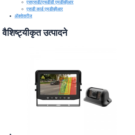
एसएसडी/एचडीडी एमडीव्हीआर
एसडी कार्ड एमडीव्हीआर
अ‍ॅक्सेसरीज
वैशिष्ट्यीकृत उत्पादने