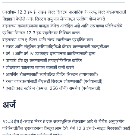
एमसीवाय 12.3 इंच ई-साइड मिरर सिस्टम पारंपारिक रीअरव्यू मिरर बदलण्यासाठी
डिझाइन केलेले आहे. सिस्टम ड्युअल लेन्समधून प्रतिमा गोळा करते
वाहनाच्या डाव्या/उजव्या बाजूला कॅमेरा आरोहित आहे आणि रस्त्याच्या परिस्थितीचे
प्रतिमा सिग्नल 12.3 इंच स्क्रीनवर निश्चित करते
वाहनाच्या आत ए-पिलर आणि नंतर स्क्रीनवर प्रदर्शित करा.
* स्पष्ट आणि संतुलित प्रतिमा/व्हिडिओ कॅप्चर करण्यासाठी डब्ल्यूडीआर
* वर्ग II आणि वर्ग IV ड्रायव्हर दृश्यमानता वाढविण्यासाठी दृश्य
* पाण्याचे थेंब दूर करण्यासाठी हायड्रोफिलिक कोटिंग
* डोळ्याच्या खालच्या ताणात चकाकी कमी करणे
* आयसिंग रोखण्यासाठी स्वयंचलित हीटिंग सिस्टम (पर्यायासाठी)
* रस्ता वापरकर्त्यांसाठी बीएसडी सिस्टम शोधण्यासाठी (पर्यायासाठी)
* एसडी कार्ड स्टोरेज (कमाल. 256 जीबी) समर्थन (पर्यायासाठी)
अर्ज
१२..3 इंच ई-साइड मिरर हे एक अत्याधुनिक तंत्रज्ञान आहे जे विविध अनुप्रयोग
परिस्थितीतील ड्रायव्हर्सना विस्तृत लाभ देते. येथे 12.3 इंच ई-साइड मिररसाठी काही