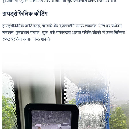
दृश्यमानता, सुरक्षा आणि रस्त्यावर कार्यक्षमता सुधारण्यासाठी वापरले जाऊ शकते.
हायड्रोफिलिक कोटिंग
हायड्रोफिलिक कोटिंगसह, पाण्याचे थेंब द्रुतगतीने पसरू शकतात आणि दव संक्षेपण
नसतात, मुसळधार पाऊस, धुके, बर्फ यासारख्या अत्यंत परिस्थितीतही ते उच्च निश्चित
स्पष्ट प्रतिमा प्रदान करू शकते.