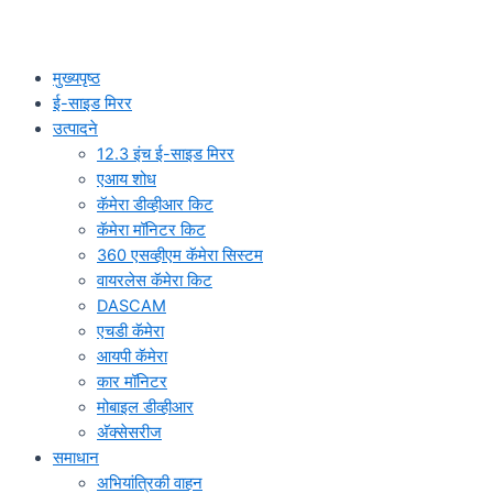
मुख्यपृष्ठ
ई-साइड मिरर
उत्पादने
12.3 इंच ई-साइड मिरर
एआय शोध
कॅमेरा डीव्हीआर किट
कॅमेरा मॉनिटर किट
360 एसव्हीएम कॅमेरा सिस्टम
वायरलेस कॅमेरा किट
DASCAM
एचडी कॅमेरा
आयपी कॅमेरा
कार मॉनिटर
मोबाइल डीव्हीआर
अ‍ॅक्सेसरीज
समाधान
अभियांत्रिकी वाहन