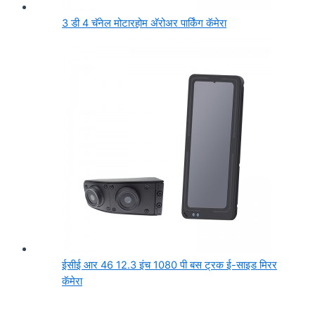
3 डी 4 चॅनेल मोटारहोम अ‍ॅरोअर पार्किंग कॅमेरा
ईसीई आर 46 12.3 इंच 1080 पी बस ट्रक ई-साइड मिरर
कॅमेरा