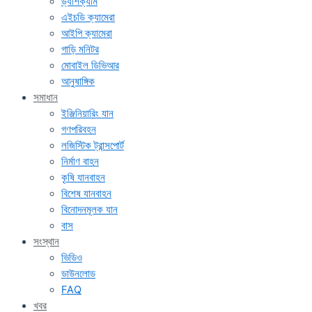
ড্যাশক্যাম
এইচডি ক্যামেরা
আইপি ক্যামেরা
গাড়ি মনিটর
মোবাইল ডিভিআর
আনুষাঙ্গিক
সমাধান
ইঞ্জিনিয়ারিং যান
গণপরিবহন
লজিস্টিক ট্রান্সপোর্ট
নির্মাণ বাহন
কৃষি যানবাহন
বিশেষ যানবাহন
বিনোদনমূলক যান
বাস
সংস্থান
ভিডিও
ডাউনলোড
FAQ
খবর