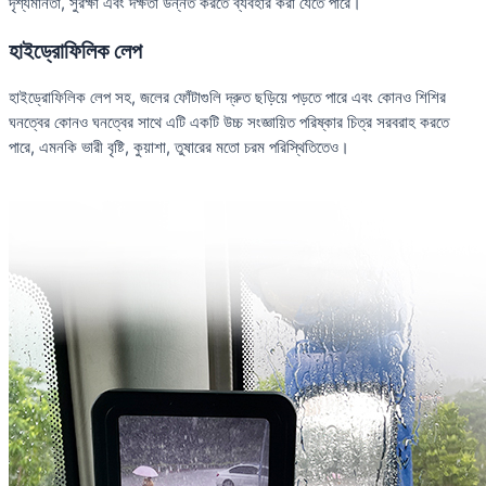
দৃশ্যমানতা, সুরক্ষা এবং দক্ষতা উন্নত করতে ব্যবহার করা যেতে পারে।
হাইড্রোফিলিক লেপ
হাইড্রোফিলিক লেপ সহ, জলের ফোঁটাগুলি দ্রুত ছড়িয়ে পড়তে পারে এবং কোনও শিশির
ঘনত্বের কোনও ঘনত্বের সাথে এটি একটি উচ্চ সংজ্ঞায়িত পরিষ্কার চিত্র সরবরাহ করতে
পারে, এমনকি ভারী বৃষ্টি, কুয়াশা, তুষারের মতো চরম পরিস্থিতিতেও।