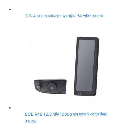
3 ডি 4 চ্যানেল মোটরহোম অ্যারাউন্ড ভিউ পার্কিং ক্যামেরা
ECE R46 12.3 ইঞ্চি 1080p বাস ট্রাক ই-সাইড মিরর
ক্যামেরা