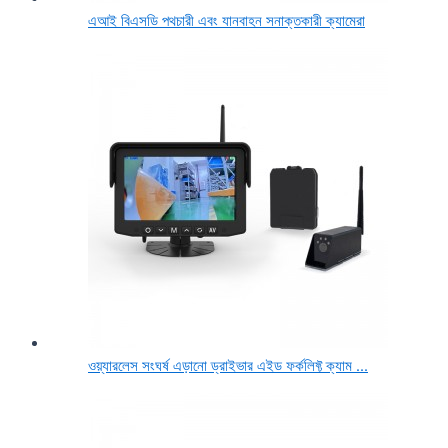
এআই বিএসডি পথচারী এবং যানবাহন সনাক্তকারী ক্যামেরা
ওয়্যারলেস সংঘর্ষ এড়ানো ড্রাইভার এইড ফর্কলিফ্ট ক্যাম ...