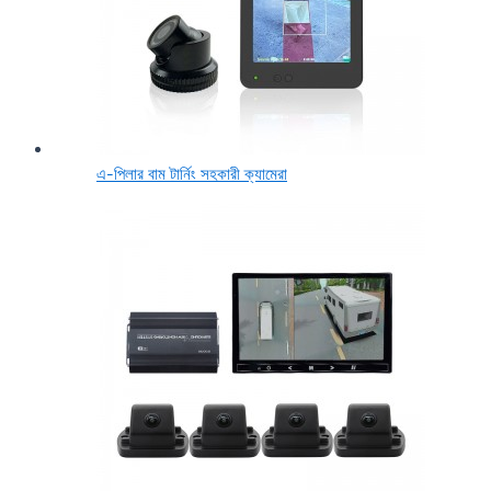
এ-পিলার বাম টার্নিং সহকারী ক্যামেরা