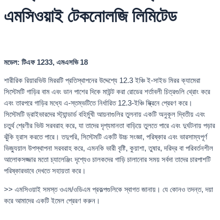
এমসিওয়াই টেকনোলজি লিমিটেড
মডেল: টিএফ 1233, এমএসভি 18
শারীরিক রিয়ারভিউ মিররটি প্রতিস্থাপনের উদ্দেশ্যে 12.3 ইঞ্চি ই-সাইড মিরর ক্যামেরা
সিস্টেমটি গাড়ির বাম এবং ডান পাশের দিকে মাউন্ট করা রোডের শর্তাবলী চিত্রগুলি থ্রোং করে
এবং তারপরে গাড়ির মধ্যে এ-স্তম্ভটিতে নির্ধারিত 12.3-ইঞ্চি স্ক্রিনে প্রেরণ করে।
সিস্টেমটি ড্রাইভারদের স্ট্যান্ডার্ড বহির্মুখী আয়নাগুলির তুলনায় একটি অনুকূল দ্বিতীয় এবং
চতুর্থ শ্রেণীর ভিউ সরবরাহ করে, যা তাদের দৃশ্যমানতা বাড়িয়ে তুলতে পারে এবং দুর্ঘটনায় পড়ার
ঝুঁকি হ্রাস করতে পারে। তদুপরি, সিস্টেমটি একটি উচ্চ সংজ্ঞা, পরিষ্কার এবং ভারসাম্যপূর্ণ
ভিজ্যুয়াল উপস্থাপনা সরবরাহ করে, এমনকি ভারী বৃষ্টি, কুয়াশা, তুষার, দরিদ্র বা পরিবর্তনশীল
আলোকসজ্জার মতো চ্যালেঞ্জিং দৃশ্যেও চালকদের গাড়ি চালানোর সময় সর্বদা তাদের চারপাশটি
পরিষ্কারভাবে দেখতে সহায়তা করে।
>> এমসিওয়াই সমস্ত ওএম/ওডিএম প্রকল্পগুলিকে স্বাগত জানায়। যে কোনও তদন্ত, দয়া
করে আমাদের একটি ইমেল প্রেরণ করুন।