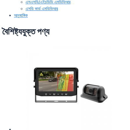
এসএসডি/এইচডিডি এমডিভিআর
এসডি কার্ড এমডিভিআর
আনুষাঙ্গিক
বৈশিষ্ট্যযুক্ত পণ্য