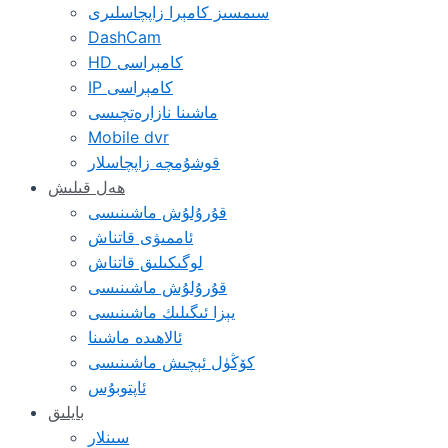
سىمسىز كامېرا زاپچاسلىرى
DashCam
HD كامېراسى
IP كامېراسى
ماشىنا نازارەتچىسى
Mobile dvr
قوشۇمچە زاپچاسلار
ھەل قىلىش
قۇرۇلۇش ماشىنىسى
ئاممىۋى قاتناش
لوگىكىلىق قاتناش
قۇرۇلۇش ماشىنىسى
يېزا ئىگىلىك ماشىنىسى
ئالاھىدە ماشىنا
كۆڭۈل ئېچىش ماشىنىسى
ئاپتوبۇس
بايلىق
سىنلار