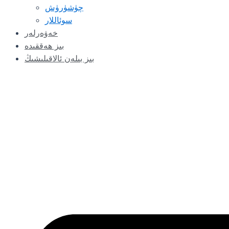
چۈشۈرۈش
سوئاللار
خەۋەرلەر
بىز ھەققىدە
بىز بىلەن ئالاقىلىشىڭ