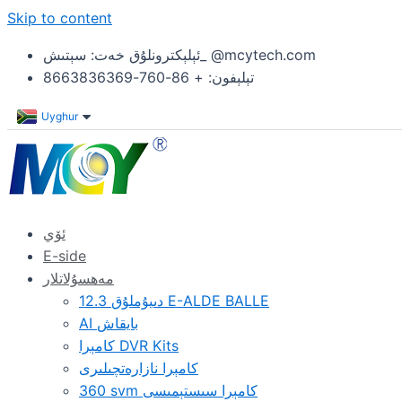
Skip to content
ئېلېكترونلۇق خەت: سېتىش_ @mcytech.com
تېلېفون: + 86-760-8663836369
Uyghur
ئۆي
E-side
مەھسۇلاتلار
12.3 دىيۇملۇق E-ALDE BALLE
AI بايقاش
كامېرا DVR Kits
كامېرا نازارەتچىلىرى
360 svm كامېرا سىستېمىسى