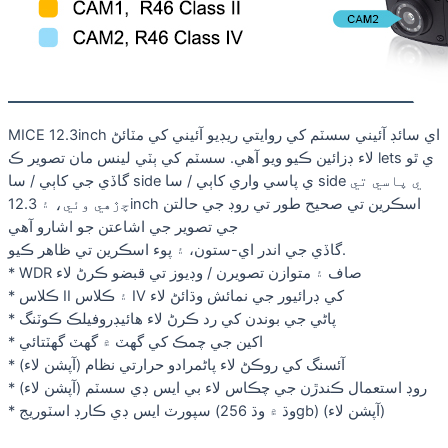
MICE 12.3inch اي سائڊ آئيني سسٽم کي روايتي ريڊيو آئيني کي مٽائڻ
لاء ڊزائين ڪيو ويو آهي. سسٽم کي ٻٽي لينس مان تصوير ڪ lets ي ٿو
گاڏي جي کاٻي / سا side ي پاسي واري کاٻي / سا side ي پاسي تي
چڙهي وئي، ۽ 12.3inch اسڪرين تي صحيح طور تي روڊ جي حالتن
جي تصوير جي اشاعتن جو اشارو آهي
گاڏي جي اندر اي-ستون، ۽ پوء اسڪرين تي ظاهر ڪيو.
* WDR صاف ۽ متوازن تصويرن / وڊيوز تي قبضو ڪرڻ لاء
* ڪلاس II ۽ ڪلاس IV کي ڊرائيور جي نمائش وڌائڻ لاء
* پاڻي جي بوندن کي رد ڪرڻ لاء هائيڊروفيلڪ ڪوٽنگ
* اکين جي چمڪ کي گهٽ ۾ گهٽ گهٽتائي
* آئسنگ کي روڪڻ لاء پاڻمرادو حرارتي نظام (آپشن لاء)
* روڊ استعمال ڪندڙن جي چڪاس لاء بي ايس ڊي سسٽم (آپشن لاء)
* سپورٽ ايس ڊي ڪارڊ اسٽوريج (وڌ ۾ وڌ 256gb) (آپشن لاء)