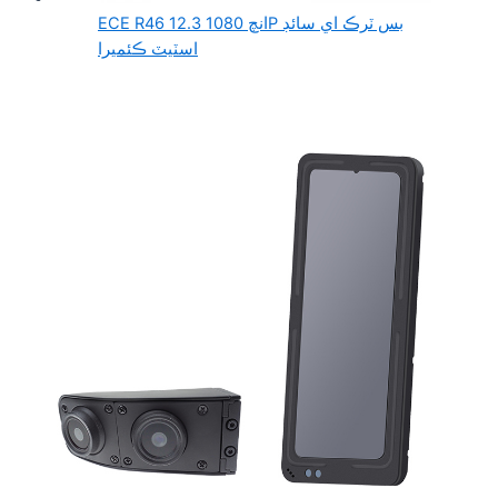
ECE R46 12.3 انچ 1080P بس ٽرڪ اي سائڊ
اسٽيٽ ڪئميرا