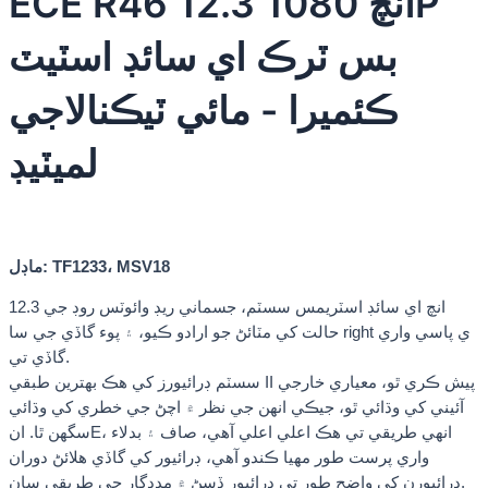
ECE R46 12.3 انچ 1080P
بس ٽرڪ اي سائڊ اسٽيٽ
ڪئميرا - مائي ٽيڪنالاجي
لميٽيڊ
ماڊل: TF1233، MSV18
12.3 انچ اي سائڊ اسٽريمس سسٽم، جسماني ريڊ وائوٽس روڊ جي
حالت کي مٽائڻ جو ارادو ڪيو، ۽ پوء گاڏي جي سا right ي پاسي واري
گاڏي تي.
سسٽم ڊرائيورز کي هڪ بهترين طبقي II پيش ڪري ٿو، معياري خارجي
آئيني کي وڌائي ٿو، جيڪي انهن جي نظر ۾ اچڻ جي خطري کي وڌائي
سگهن ٿا. انE، انهي طريقي تي هڪ اعلي اعلي آهي، صاف ۽ بدلاء
واري پرست طور مهيا ڪندو آهي، ڊرائيور کي گاڏي هلائڻ دوران
ڊرائيورن کي واضح طور تي ڊرائيور ڏسڻ ۾ مددگار جي طريقي سان.