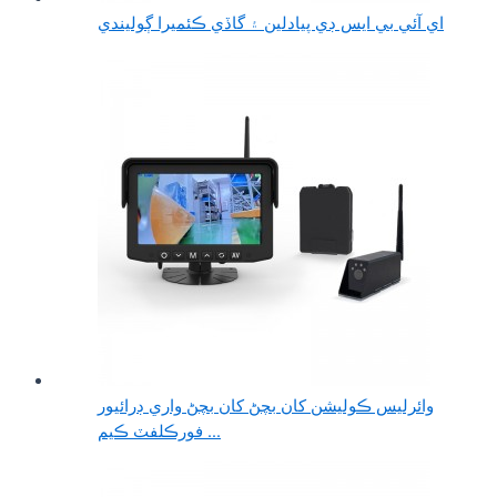
اي آئي بي ايس ڊي پيادلين ۽ گاڏي ڪئميرا ڳوليندي
وائرلیس ڪوليشن کان بچڻ کان بچڻ واري ڊرائيور
فورڪلفٽ ڪيم ...