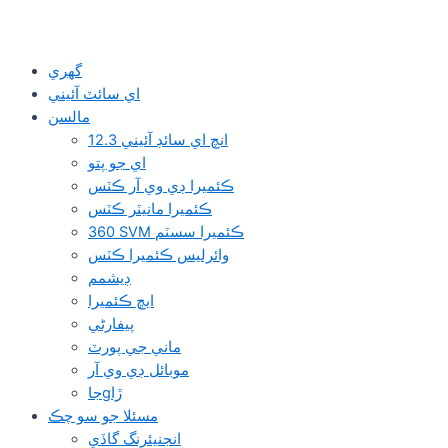
گهري
اي سائٽ آئيني
مالسن
12.3 انچ اي سائڊ آئيني
اي جو پتو
ڪئميرا ڊي وي آر ڪٽس
ڪئميرا مانيٽر ڪٽس
360 SVM ڪئميرا سسٽم
وائرلیس ڪئميرا ڪٽس
ڊيشمم
ايڇ ڪئميرا
پيفارڻي
ماني جي پورٽ
موبائل ڊي وي آر
جاgڙا
مسئلا جو سو چڪ
انجنيئرنگ گاڏي