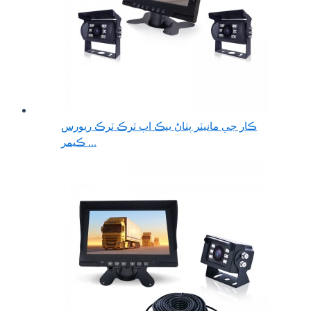
ڪار جي مانيٽر پٺاڻ بيڪ اپ ٽرڪ ٽرڪ ريورس
ڪيمر ...