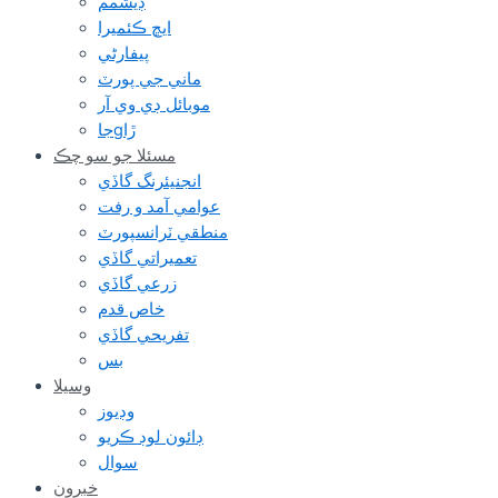
ڊيشمم
ايڇ ڪئميرا
پيفارڻي
ماني جي پورٽ
موبائل ڊي وي آر
جاgڙا
مسئلا جو سو چڪ
انجنيئرنگ گاڏي
عوامي آمد و رفت
منطقي ٽرانسپورٽ
تعميراتي گاڏي
زرعي گاڏي
خاص قدم
تفريحي گاڏي
بس
وسيلا
وڊيوز
ڊائون لوڊ ڪريو
سوال
خبرون