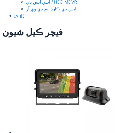
ايس ايس ڊي / HDD MDVR
ايس ڊي ڪارڊ ايم ڊي وي آر
جاgڙا
فيچر ڪيل شيون