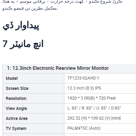
ڪرڻ شروع ڪندو ۽ گهٽ درجه حرارت ۽ برفاني موسم ۾ به هڪ
مڪمل نظرين تي قبضو ڪندو.
پيداوار ڏي
7 انچ مانيٽر