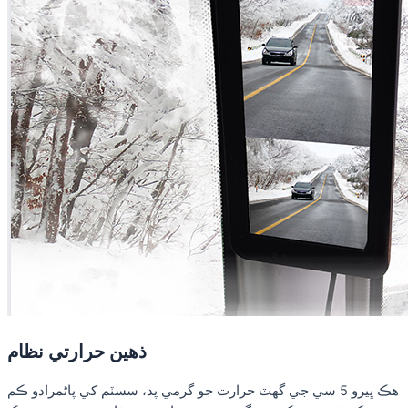
ذهين حرارتي نظام
هڪ ڀيرو 5 سي جي گهٽ حرارت جو گرمي پد، سسٽم کي پاڻمرادو ڪم