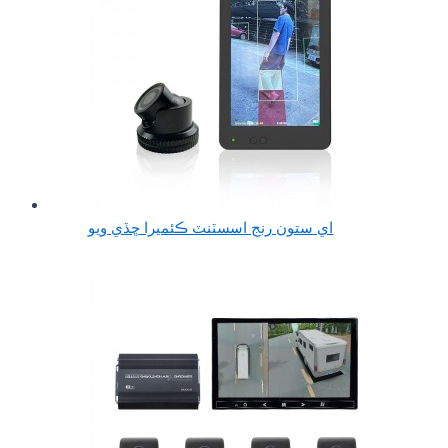
اي ستون رنج اسسٽنٽ ڪئميرا ڇڏي ويو