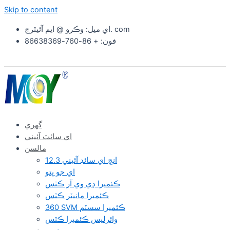
Skip to content
اي ميل: وڪرو @ ايم آئيٽرچ. com
فون: + 86-760-86638369
گهري
اي سائٽ آئيني
مالسن
12.3 انچ اي سائڊ آئيني
اي جو پتو
ڪئميرا ڊي وي آر ڪٽس
ڪئميرا مانيٽر ڪٽس
360 SVM ڪئميرا سسٽم
وائرلیس ڪئميرا ڪٽس