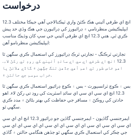
درخواست
12.3 انچ اي طرفي آئيني هڪ ڪٽڻ واري ٽيڪنالاجي آهي جيڪا مختلف
ايپليڪيشن منظرنامي ۾ ڊرائيورز کي ڊرائيورن جي هڪ وڏي حد پيش
ڪري ٿي. هتي 12.3 انچ اي طرفي آئيني جي سڀ کان وڌيڪ مناسب
ايپليڪيشن منظرنامو آهن:
تجارتي ٽرڪنگ - تجارتي ٽرڪ ڊرائيورز کي استعمال ڪري سگھن ٿا
12.3 انچ اي طرفي اي سي اي سائڊ آئيني کي روڊ تي رکڻ لاء.
اهو خاص طور تي اهم آهي جڏهن تنگ جڳهن ۾ گاڏي هلائڻ يا
خراب موسم جي حالتن ۾.
بس ۽ ڪوچ ٽرانسپورٽ - بس ۽ ڪوچ ڊرائيور استعمال ڪري سگھن ٿا
12.3 انچ اي سي اي سي اي سائڊ اسٽريٽ کي روڊ تي رکڻ لاء. اهو
حادثن کي روڪڻ ۽ مسافر جي حفاظت کي بهتر بڻائڻ ۾ مدد ڪري
سگهي ٿو.
ايمرجنسي گاڏيون - ايمرجنسي گاڏين جو ڊرائيور 12.3 انچ اي اي سي
اي سي اي سي اي سي اي اي سي اي اي سي اي اي سي اي اي سي
جي چڪر کي استعمال ڪري سگهي ٿو جڏهن هنگامي حالتن ۾ گاڏي