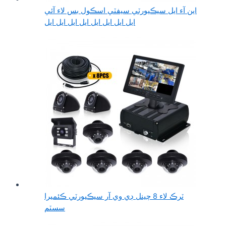
اين آء ايل سيڪيورٽي سيفٽي اسڪول بس لاء آئي
ايل ايل ايل ايل ايل ايل ايل ايل
ٽرڪ لاء 8 چينل ڊي وي آر سيڪيورٽي ڪئميرا
سسٽم