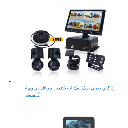
4چ ڳري ڊيوٽي ٽرڪ بيڪ اپ ڪئميرا موبائل ڊي وي
آر مانيٽر