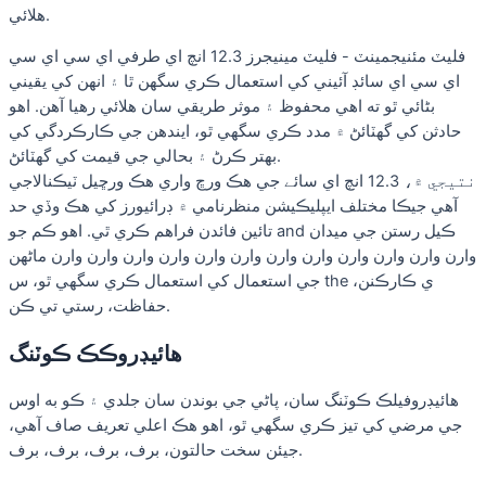
هلائي.
فليٽ مئنيجمينٽ - فليٽ مينيجرز 12.3 انچ اي طرفي اي سي اي سي
اي سي اي سائڊ آئيني کي استعمال ڪري سگھن ٿا ۽ انهن کي يقيني
بڻائي ٿو ته اهي محفوظ ۽ موثر طريقي سان هلائي رهيا آهن. اهو
حادثن کي گهٽائڻ ۾ مدد ڪري سگهي ٿو، ايندھن جي ڪارڪردگي کي
بهتر ڪرڻ ۽ بحالي جي قيمت کي گهٽائڻ.
نتيجي ۾، 12.3 انچ اي سائے جي هڪ ورڇ واري هڪ ورڇيل ٽيڪنالاجي
آهي جيڪا مختلف ايپليڪيشن منظرنامي ۾ ڊرائيورز کي هڪ وڏي حد
تائين فائدن فراهم ڪري ٿي. اهو ڪم جو and ڪيل رستن جي ميدان
وارن وارن وارن وارن وارن وارن وارن وارن وارن وارن وارن وارن ماڻهن
جي استعمال کي استعمال ڪري سگهي ٿو، س the ي ڪارڪنن،
حفاظت، رستي تي ڪن.
هائيڊروڪڪ ڪوٽنگ
هائيڊروفيلڪ ڪوٽنگ سان، پاڻي جي بوندن سان جلدي ۽ ڪو به اوس
جي مرضي کي تيز ڪري سگهي ٿو، اهو هڪ اعلي تعريف صاف آهي،
جيئن سخت حالتون، برف، برف، برف، برف.