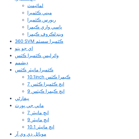
لمائيمٽ
ميني ڪئميرا
ريورس ڪئميرا
پاسي واري ڪيمرا
وينڊلڪروف ڪيمرا
360 SVM ڪئميرا سسٽم
اي جو پتو
وائرلیس ڪئميرا ڪٽس
ڊيشمم
ڪئميرا مانيٽر ڪٽس
10.1inch ڪيمرا ڪٽس
7 انچ ڪئميرا ڪٽس
9 انچ ڪيمرا ڪيٽس
پيفارڻي
ماني جي پورٽ
7 انچ مانيٽر
9 انچ مانيٽر
10.1 انچ مانيٽر
موبائل ڊي وي آر