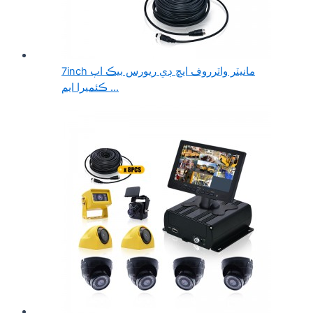
7inch مانيٽر واٽرروف ايڇ ڊي ريورس بيڪ اپ
ڪئميرا ايم ...