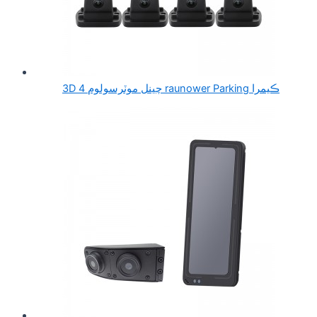
3D 4 چينل موٽرسولوم raunower Parking ڪيمرا