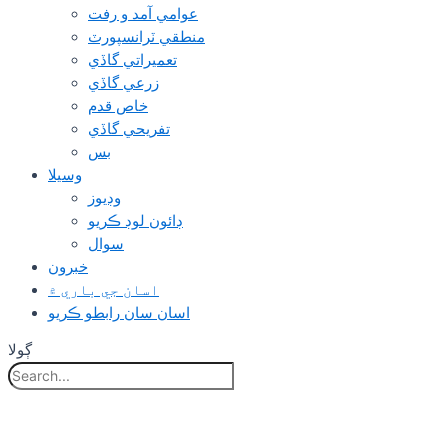
عوامي آمد و رفت
منطقي ٽرانسپورٽ
تعميراتي گاڏي
زرعي گاڏي
خاص قدم
تفريحي گاڏي
بس
وسيلا
وڊيوز
ڊائون لوڊ ڪريو
سوال
خبرون
اسان جي باري ۾
اسان سان رابطو ڪريو
ڳولا