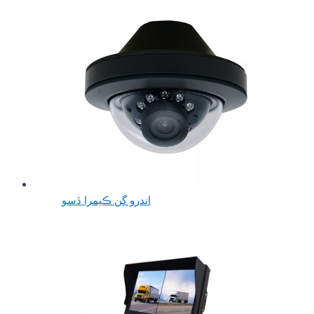
اندرو گن ڪيمرا ڏسو