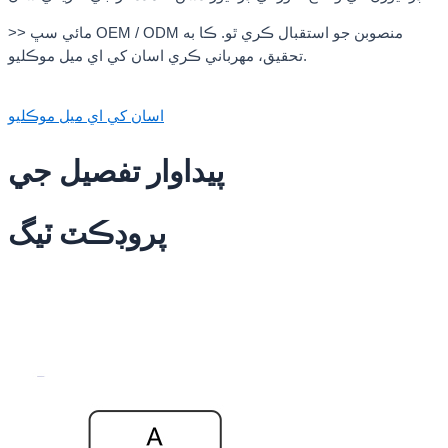
>> مائي سڀ OEM / ODM منصوبن جو استقبال ڪري ٿو. ڪا به
تحقيق، مهرباني ڪري اسان کي اي ميل موڪليو.
اسان کي اي ميل موڪليو
پيداوار تفصيل جي
پروڊڪٽ ٽيگ