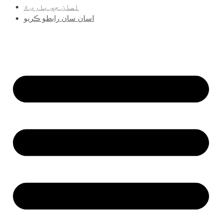
اسان جي باري ۾
اسان سان رابطو ڪريو