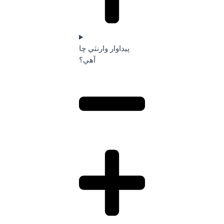
پيداوار وارنٽي ڇا
آهي؟