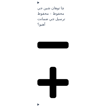
ڇا توهان شين جي
محفوظ ۽ محفوظ
ترسيل جي ضمانت
آهيو؟