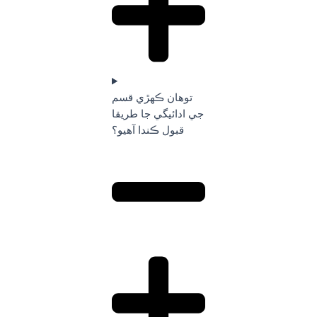
توهان ڪهڙي قسم
جي ادائيگي جا طريقا
قبول ڪندا آهيو؟