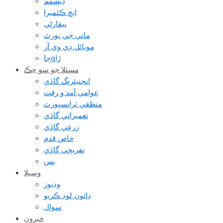
ڊيشمم
ايڇ ڪئميرا
پيفارڻي
ماني جي پورٽ
موبائل ڊي وي آر
جاgڙا
مسئلا جو سو چڪ
انجنيئرنگ گاڏي
عوامي آمد و رفت
منطقي ٽرانسپورٽ
تعميراتي گاڏي
زرعي گاڏي
خاص قدم
تفريحي گاڏي
بس
وسيلا
وڊيوز
ڊائون لوڊ ڪريو
سوال
خبرون