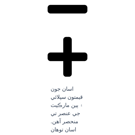
اسان جون
قيمتون سپلائي
۽ ٻين مارڪيٽ
جي عنصر تي
منحصر آهن.
اسان توهان