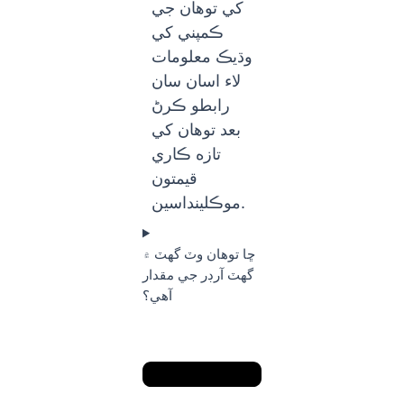
کي توهان جي
ڪمپني کي
وڌيڪ معلومات
لاء اسان سان
رابطو ڪرڻ
بعد توهان کي
تازه ڪاري
قيمتون
موڪلينداسين.
ڇا توهان وٽ گهٽ ۾
گهٽ آرڊر جي مقدار
آهي؟