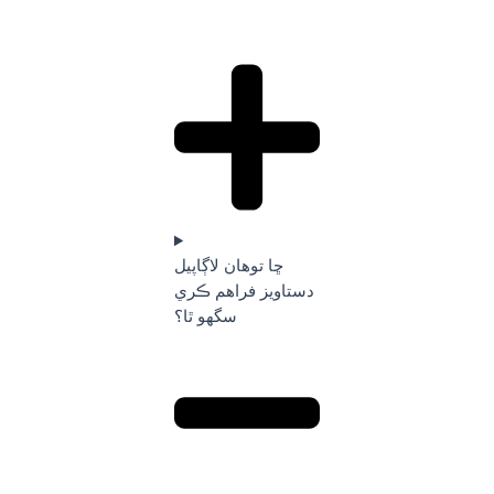
ڇا توهان لاڳاپيل
دستاويز فراهم ڪري
سگهو ٿا؟