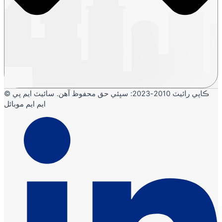
© ڪاپي رائيٽ 2010-2023: سڀئي حق محفوظ آهن. سائيٽ ايم پي
ايم ايم موبائل