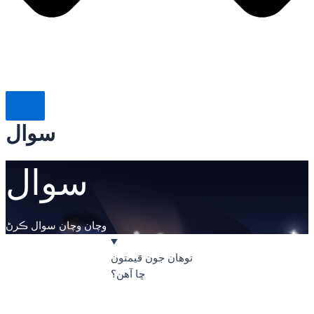
سوال
سوال
وچان وچان سوال ڪرڻ
توهان جون قيمتون
ڇا آهن؟