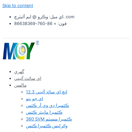
Skip to content
اي ميل: وڪرو @ ايم آئيٽرچ. com
فون: + 86-760-86638369
گهري
اي سائٽ آئيني
مالسن
12.3 انچ اي سائڊ آئيني
اي جو پتو
ڪئميرا ڊي وي آر ڪٽس
ڪئميرا مانيٽر ڪٽس
360 SVM ڪئميرا سسٽم
وائرلیس ڪئميرا ڪٽس