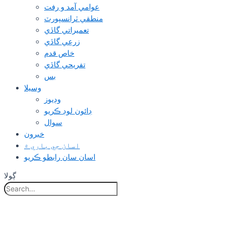
عوامي آمد و رفت
منطقي ٽرانسپورٽ
تعميراتي گاڏي
زرعي گاڏي
خاص قدم
تفريحي گاڏي
بس
وسيلا
وڊيوز
ڊائون لوڊ ڪريو
سوال
خبرون
اسان جي باري ۾
اسان سان رابطو ڪريو
ڳولا