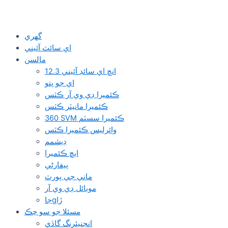
گهري
اي سائٽ آئيني
مالسن
12.3 انچ اي سائڊ آئيني
اي جو پتو
ڪئميرا ڊي وي آر ڪٽس
ڪئميرا مانيٽر ڪٽس
360 SVM ڪئميرا سسٽم
وائرلیس ڪئميرا ڪٽس
ڊيشمم
ايڇ ڪئميرا
پيفارڻي
ماني جي پورٽ
موبائل ڊي وي آر
جاgڙا
مسئلا جو سو چڪ
انجنيئرنگ گاڏي