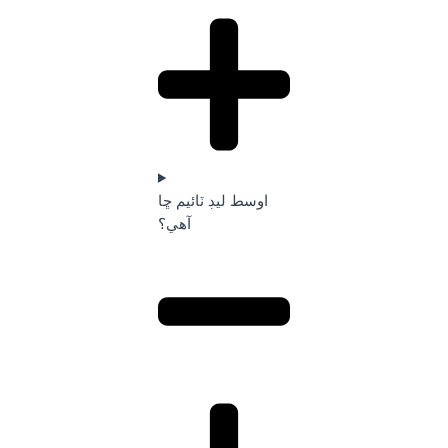
اوسط ليڊ ٽائيم ڇا
آهي؟