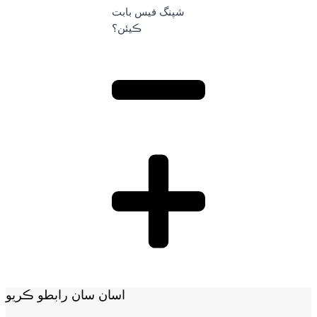
شپنگ فيس بابت
ڪيئن؟
اسان سان رابطو ڪريو