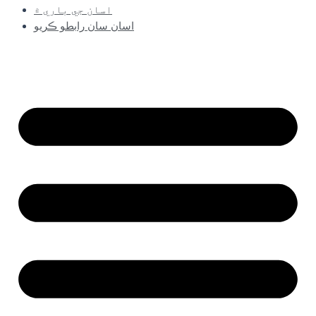
اسان جي باري ۾
اسان سان رابطو ڪريو