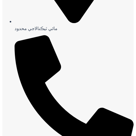
مائي ٽيڪنالاجي محدود