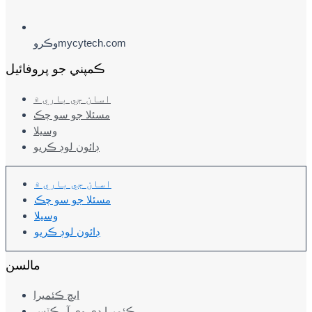
وڪروmycytech.com
ڪمپني جو پروفائيل
اسان جي باري ۾
مسئلا جو سو چڪ
وسيلا
ڊائون لوڊ ڪريو
اسان جي باري ۾
مسئلا جو سو چڪ
وسيلا
ڊائون لوڊ ڪريو
مالسن
ايڇ ڪئميرا
ڪئميرا ڊي وي آر ڪٽس