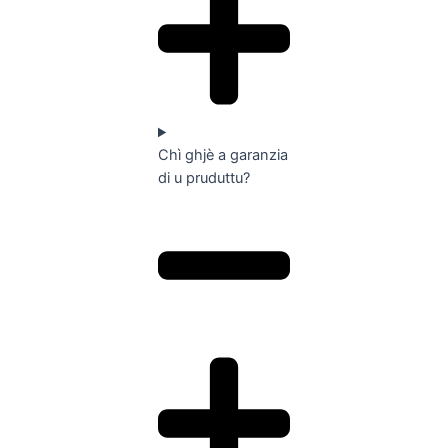
Chì ghjè a garanzia
di u pruduttu?