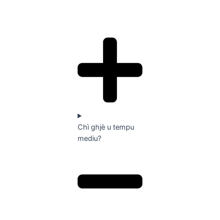
Chì ghjè u tempu
mediu?